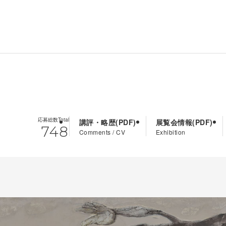
応募総数
Total
講評・略歴
展覧会情報
748
Comments / CV
Exhibition