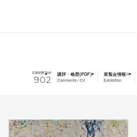
応募総数
Total
講評・略歴
展覧会情報
902
Comments / CV
Exhibition