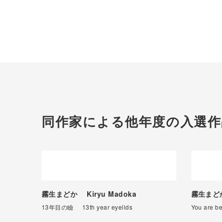
同作家による他年度の入選作
霧生まどか
Kiryu Madoka
霧生ま
13年目の瞼
13th year eyelids
You are b