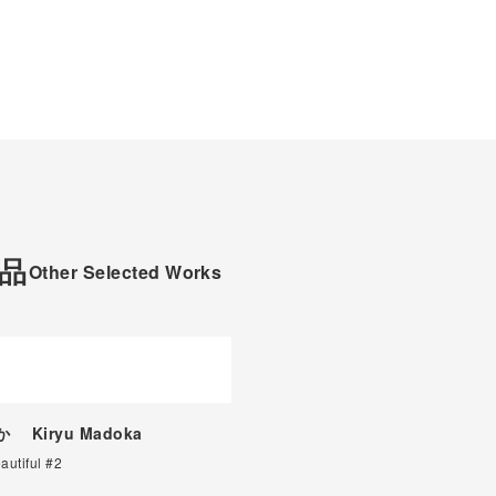
品
Other Selected Works
どか
Kiryu Madoka
eautiful #2