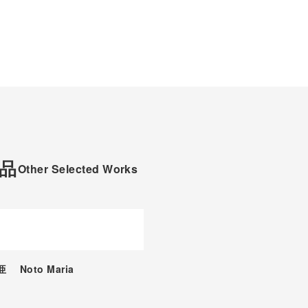
品
Other Selected Works
理亜
Noto Maria
om