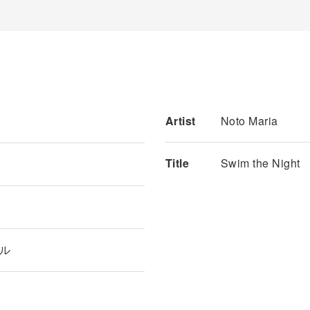
Artist
Noto Maria
Title
Swim the Night
ル