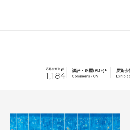
応募総数
Total
講評・略歴
展覧会
1,184
Comments / CV
Exhibiti