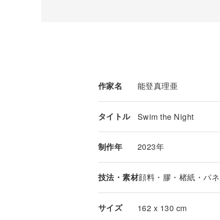
作家名
能登真理亜
タイトル
Swim the Night
制作年
2023年
技法・素材
顔料・膠・楮紙・パネ
サイズ
162 x 130 cm