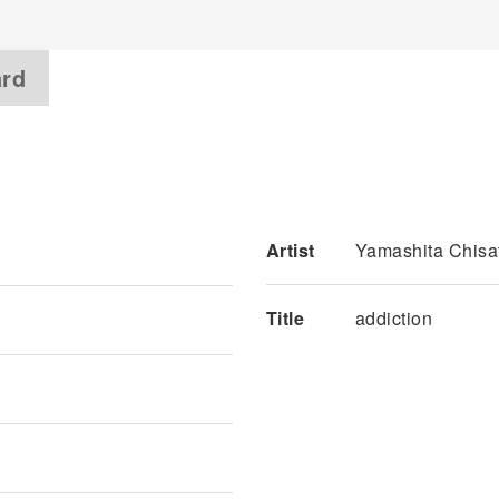
ard
Artist
Yamashita Chisa
Title
addiction