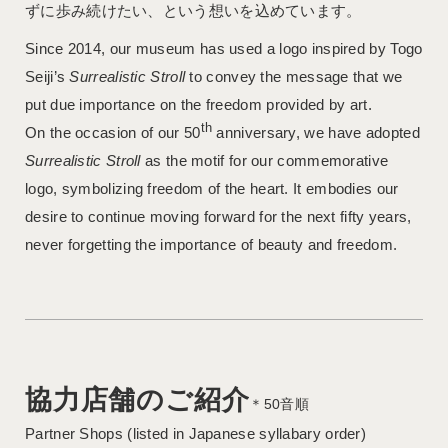
ずに歩み続けたい、という想いを込めています。
Since 2014, our museum has used a logo inspired by Togo
Seiji’s
Surrealistic Stroll
to convey the message that we
put due importance on the freedom provided by art.
th
On the occasion of our 50
anniversary, we have adopted
Surrealistic Stroll
as the motif for our commemorative
logo, symbolizing freedom of the heart. It embodies our
desire to continue moving forward for the next fifty years,
never forgetting the importance of beauty and freedom.
協力店舗のご紹介
＊50音順
Partner Shops (listed in Japanese syllabary order)