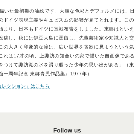
で描いた最初期の油絵です。大胆な色彩とデフォルメには、
のドイツ表現主義やキュビスムの影響が見てとれます。こ
始まり、日本もドイツに宣戦布告をしました。東郷はとい
投稿し、秋には伊豆大島に逗留し、先輩芸術家や知識人と
この大きく印象的な瞳は、広い世界を貪欲に見ようという
これは17才の頃、上諏訪の知合いの家で描いた自画像であ
をつけて諏訪湖の氷を滑り廻った少年の思い出がある」（
館一周年記念 東郷青児作品集』1977年）
コレクション」はこちら
Follow us