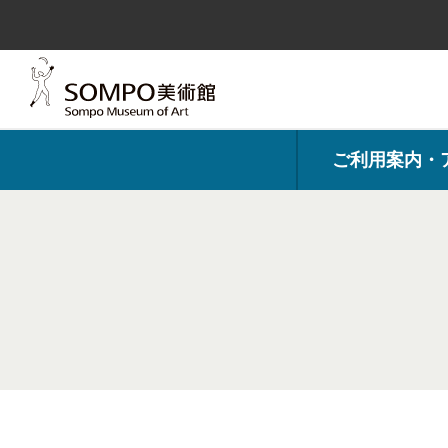
コ
ン
テ
ン
ツ
へ
ス
キ
ッ
プ
ご利用案内・