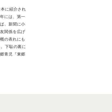
日本に紹介され
の年には、第一
えば、新聞に小
交友関係を広げ
気概の表れにも
る。下駄の裏に
東郷青児『東郷