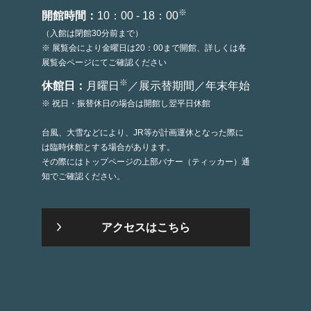
※
開館時間：
10：00 - 18：00
（入館は閉館30分前まで）
※ 展覧会により金曜日は20：00まで開館、詳しくは各
展覧会ページにてご確認ください
※
休館日：
月曜日
／展示替期間／年末年始
※ 祝日・振替休日の場合は開館し翌平日休館
台風、大雪などにより、JR等が計画運休となった際に
は臨時休館とする場合があります。
その際にはトップページの上部バナー（ティッカー）通
知でご確認ください。
アクセスはこちら