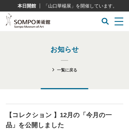
コ
本日開館
「山口華楊展」を開催しています。
ン
テ
ン
ツ
へ
ス
キ
ッ
プ
お知らせ
一覧に戻る
【コレクション 】12月の「今月の一
品」を公開しました