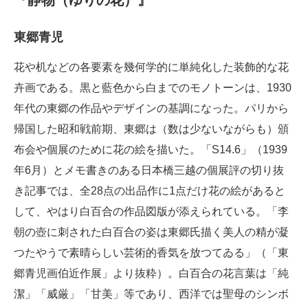
『静物（ゆりの花）』
東郷青児
花や机などの各要素を幾何学的に単純化した装飾的な花
卉画である。黒と藍色から白までのモノトーンは、1930
年代の東郷の作品やデザインの基調になった。パリから
帰国した昭和戦前期、東郷は（数は少ないながらも）頒
布会や個展のために花の絵を描いた。「S14.6」（1939
年6月）とメモ書きのある日本橋三越の個展評の切り抜
き記事では、全28点の出品作に1点だけ花の絵があると
して、やはり白百合の作品図版が添えられている。「李
朝の壺に刺された白百合の姿は東郷氏描く美人の精が凝
つたやうで素晴らしい芸術的香気を放つてゐる」（「東
郷青児画伯近作展」より抜粋）。白百合の花言葉は「純
潔」「威厳」「甘美」等であり、西洋では聖母のシンボ