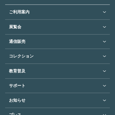
ご利用案内
ご利用案内トップ
展覧会
来館のご案内
展覧会・イベントトップ
通信販売
開催中の展覧会
開館時間・休館日
通信販売トップ
次回の展覧会
コレクション
アクセス
展覧会スケジュール
団体のご利用について
コレクショントップ
教育普及
過去の展覧会
バリアフリー／小さなお子様
フィンセント・ファン・ゴッホ
《ひまわり》
学校行事で見学希望の方
教育普及トップ
東郷青児
サポート
入館に際してのお願い
学校見学について
コレクションハイライト
よくあるご質問
オンラインで美術鑑賞
お知らせ
施設のご案内
お問い合わせ
博物館実習について
お知らせトップ
フロアマップ
東郷⻘児作品著作権申請
プレス