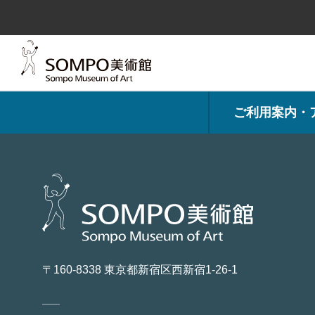
コ
ン
テ
ン
ツ
へ
ス
キ
ッ
プ
ご利用案内・
〒160-8338 東京都新宿区西新宿1-26-1