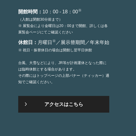
※
開館時間：
10：00 - 18：00
（入館は閉館30分前まで）
※ 展覧会により金曜日は20：00まで開館、詳しくは各
展覧会ページにてご確認ください
※
休館日：
月曜日
／展示替期間／年末年始
※ 祝日・振替休日の場合は開館し翌平日休館
台風、大雪などにより、JR等が計画運休となった際に
は臨時休館とする場合があります。
その際にはトップページの上部バナー（ティッカー）通
知でご確認ください。
アクセスはこちら