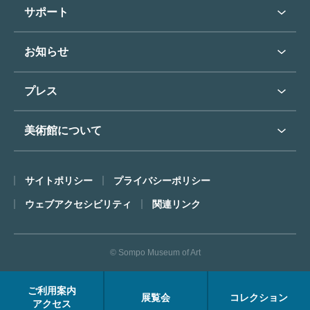
学校行事で見学希望の方
教育普及トップ
東郷青児
サポート
入館に際してのお願い
学校見学について
コレクションハイライト
よくあるご質問
オンラインで美術鑑賞
お知らせ
施設のご案内
お問い合わせ
博物館実習について
お知らせトップ
フロアマップ
東郷⻘児作品著作権申請
プレス
ミュージアムショップ
プレスリリーストップ
美術館について
カフェ
SOMPO美術館について
サイトポリシー
プライバシーポリシー
ごあいさつ
ウェブアクセシビリティ
関連リンク
コンセプト
沿革
© Sompo Museum of Art
財団について
年報・研究紀要
ご利用案内
展覧会
コレクション
FACEアーカイブス
アクセス