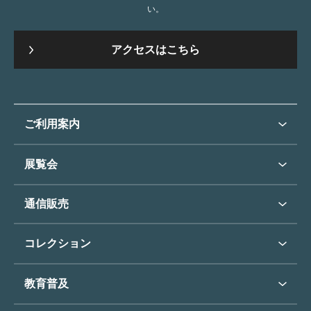
い。
アクセスはこちら
ご利用案内
ご利用案内トップ
展覧会
来館のご案内
展覧会・イベントトップ
通信販売
開催中の展覧会
開館時間・休館日
通信販売トップ
次回の展覧会
コレクション
アクセス
展覧会スケジュール
団体のご利用について
コレクショントップ
教育普及
過去の展覧会
バリアフリー／小さなお子様
フィンセント・ファン・ゴッホ
《ひまわり》