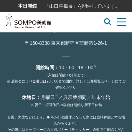
コ
本日開館
「山口華楊展」を開催しています。
ン
テ
ン
ツ
へ
ス
キ
ッ
〒160-8338 東京都新宿区西新宿1-26-1
プ
※
開館時間：
10：00 - 18：00
（入館は閉館30分前まで）
※ 展覧会により金曜日は20：00まで開館、詳しくは各展覧会ページにてご
確認ください
※
休館日：
月曜日
／展示替期間／年末年始
※ 祝日・振替休日の場合は開館し翌平日休館
台風、大雪などにより、JR等が計画運休となった際には臨時休館とする場
合があります。
その際にはトップページの上部バナー（ティッカー）通知でご確認くださ