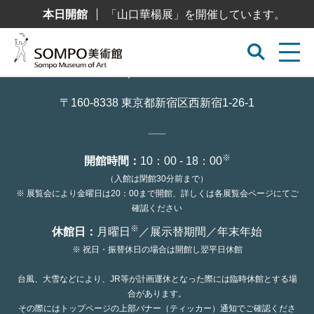
コ
本日開館
「山口華楊展」を開催しています。
ン
テ
ン
ツ
へ
ス
キ
ッ
〒160-8338 東京都新宿区西新宿1-26-1
プ
※
開館時間：
10：00 - 18：00
（入館は閉館30分前まで）
※ 展覧会により金曜日は20：00まで開館、詳しくは各展覧会ページにてご
確認ください
※
休館日：
月曜日
／展示替期間／年末年始
※ 祝日・振替休日の場合は開館し翌平日休館
台風、大雪などにより、JR等が計画運休となった際には臨時休館とする場
合があります。
その際にはトップページの上部バナー（ティッカー）通知でご確認くださ