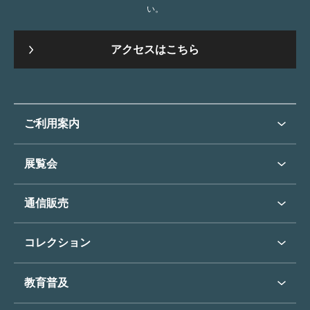
い。
アクセスはこちら
ご利用案内
ご利用案内トップ
展覧会
来館のご案内
展覧会・イベントトップ
通信販売
開催中の展覧会
開館時間・休館日
通信販売トップ
次回の展覧会
コレクション
アクセス
展覧会スケジュール
団体のご利用について
コレクショントップ
教育普及
過去の展覧会
バリアフリー／小さなお子様
フィンセント・ファン・ゴッホ
《ひまわり》