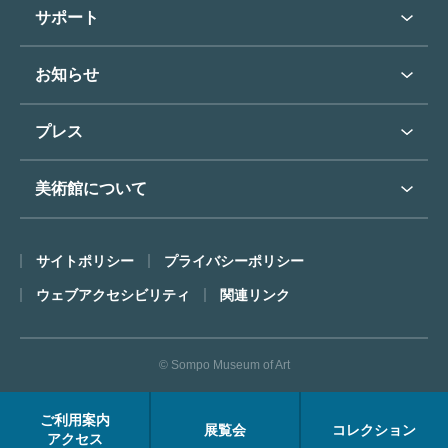
学校行事で見学希望の方
教育普及トップ
東郷青児
サポート
入館に際してのお願い
学校見学について
コレクションハイライト
よくあるご質問
オンラインで美術鑑賞
お知らせ
施設のご案内
お問い合わせ
博物館実習について
お知らせトップ
フロアマップ
東郷⻘児作品著作権申請
プレス
ミュージアムショップ
プレスリリーストップ
美術館について
カフェ
SOMPO美術館について
サイトポリシー
プライバシーポリシー
ごあいさつ
ウェブアクセシビリティ
関連リンク
コンセプト
沿革
© Sompo Museum of Art
財団について
年報・研究紀要
ご利用案内
展覧会
コレクション
FACEアーカイブス
アクセス