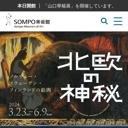
コ
本日開館
「山口華楊展」を開催しています。
ン
テ
ン
ツ
へ
ス
キ
ッ
プ