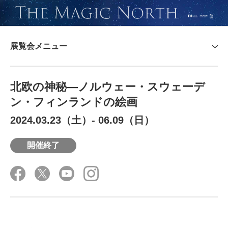
展覧会メニュー
展覧会概要
北欧の神秘―ノルウェー・スウェーデ
関連ツール
ン・フィンランドの絵画
主な作品
2024.03.23（土）
-
06.09（日）
関連イベント
主催・協賛
開催終了