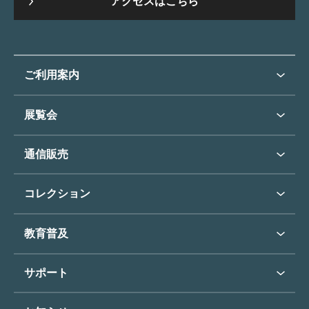
アクセスはこちら
ご利用案内
ご利用案内トップ
展覧会
来館のご案内
展覧会・イベントトップ
通信販売
開催中の展覧会
開館時間・休館日
通信販売トップ
次回の展覧会
コレクション
アクセス
展覧会スケジュール
団体のご利用について
コレクショントップ
教育普及
過去の展覧会
バリアフリー／小さなお子様
フィンセント・ファン・ゴッホ
《ひまわり》
学校行事で見学希望の方
教育普及トップ
東郷青児
サポート
入館に際してのお願い
学校見学について
コレクションハイライト
よくあるご質問