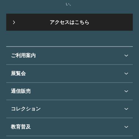
い。
アクセスはこちら
ご利用案内
ご利用案内トップ
展覧会
来館のご案内
展覧会・イベントトップ
通信販売
開催中の展覧会
開館時間・休館日
通信販売トップ
次回の展覧会
コレクション
アクセス
展覧会スケジュール
団体のご利用について
コレクショントップ
教育普及
過去の展覧会
バリアフリー／小さなお子様
フィンセント・ファン・ゴッホ
《ひまわり》