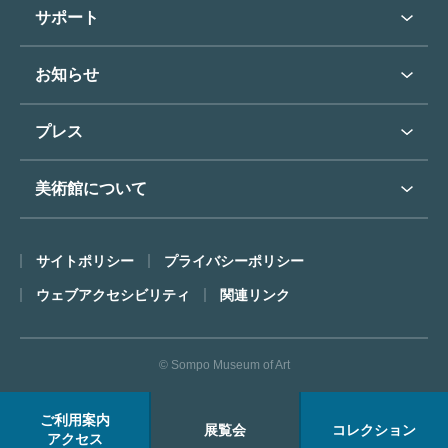
学校行事で見学希望の方
教育普及トップ
東郷青児
サポート
入館に際してのお願い
学校見学について
コレクションハイライト
よくあるご質問
オンラインで美術鑑賞
お知らせ
施設のご案内
お問い合わせ
博物館実習について
お知らせトップ
フロアマップ
東郷⻘児作品著作権申請
プレス
ミュージアムショップ
プレスリリーストップ
美術館について
カフェ
SOMPO美術館について
サイトポリシー
プライバシーポリシー
ごあいさつ
ウェブアクセシビリティ
関連リンク
コンセプト
沿革
© Sompo Museum of Art
財団について
年報・研究紀要
ご利用案内
展覧会
コレクション
FACEアーカイブス
アクセス