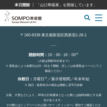
コ
本日開館
「山口華楊展」を開催しています。
ン
テ
ン
ツ
へ
ス
キ
ッ
〒160-8338 東京都新宿区西新宿1-26-1
プ
※
開館時間：
10：00 - 18：00
（入館は閉館30分前まで）
※ 展覧会により金曜日は20：00まで開館、詳しくは各展覧会ページにてご
確認ください
※
休館日：
月曜日
／展示替期間／年末年始
※ 祝日・振替休日の場合は開館し翌平日休館
台風、大雪などにより、JR等が計画運休となった際には臨時休館とする場
合があります。
その際にはトップページの上部バナー（ティッカー）通知でご確認くださ