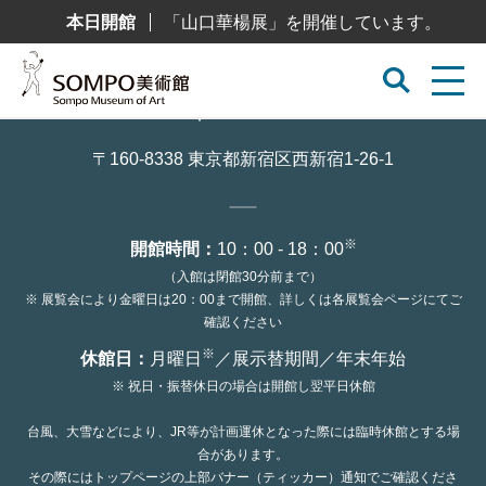
コ
本日開館
「山口華楊展」を開催しています。
ン
テ
ン
ツ
へ
ス
キ
ッ
〒160-8338 東京都新宿区西新宿1-26-1
プ
※
開館時間：
10：00 - 18：00
（入館は閉館30分前まで）
※ 展覧会により金曜日は20：00まで開館、詳しくは各展覧会ページにてご
確認ください
※
休館日：
月曜日
／展示替期間／年末年始
※ 祝日・振替休日の場合は開館し翌平日休館
台風、大雪などにより、JR等が計画運休となった際には臨時休館とする場
合があります。
その際にはトップページの上部バナー（ティッカー）通知でご確認くださ