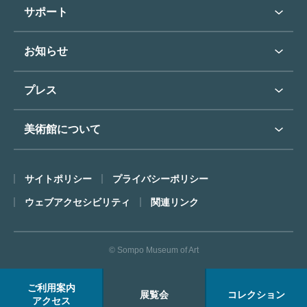
学校行事で見学希望の方
教育普及トップ
東郷青児
サポート
入館に際してのお願い
学校見学について
コレクションハイライト
よくあるご質問
オンラインで美術鑑賞
お知らせ
施設のご案内
お問い合わせ
博物館実習について
お知らせトップ
フロアマップ
東郷⻘児作品著作権申請
プレス
ミュージアムショップ
プレスリリーストップ
美術館について
カフェ
SOMPO美術館について
サイトポリシー
プライバシーポリシー
ごあいさつ
ウェブアクセシビリティ
関連リンク
コンセプト
沿革
© Sompo Museum of Art
財団について
年報・研究紀要
ご利用案内
展覧会
コレクション
FACEアーカイブス
アクセス