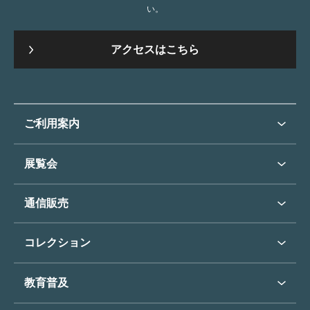
い。
アクセスはこちら
ご利用案内
ご利用案内トップ
展覧会
来館のご案内
展覧会・イベントトップ
通信販売
開催中の展覧会
開館時間・休館日
通信販売トップ
次回の展覧会
コレクション
アクセス
展覧会スケジュール
団体のご利用について
コレクショントップ
教育普及
過去の展覧会
バリアフリー／小さなお子様
フィンセント・ファン・ゴッホ
《ひまわり》