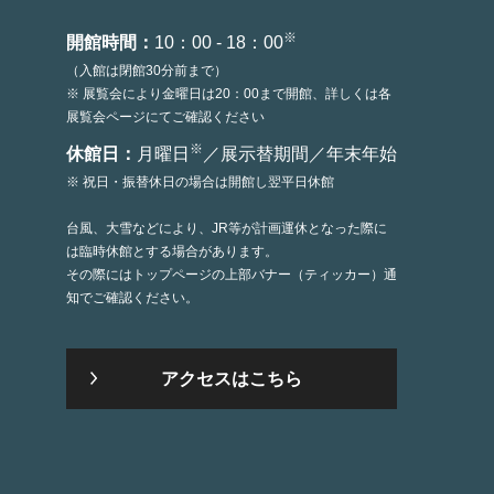
※
開館時間：
10：00 - 18：00
（入館は閉館30分前まで）
※ 展覧会により金曜日は20：00まで開館、詳しくは各
展覧会ページにてご確認ください
※
休館日：
月曜日
／展示替期間／年末年始
※ 祝日・振替休日の場合は開館し翌平日休館
台風、大雪などにより、JR等が計画運休となった際に
は臨時休館とする場合があります。
その際にはトップページの上部バナー（ティッカー）通
知でご確認ください。
アクセスはこちら