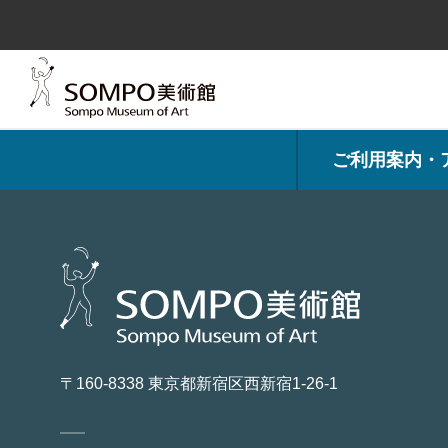
コ
ン
テ
ン
ツ
へ
ス
キ
ッ
プ
ご利用案内・
〒160-8338 東京都新宿区西新宿1-26-1