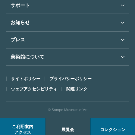
学校行事で見学希望の方
教育普及トップ
東郷青児
サポート
入館に際してのお願い
学校見学について
コレクションハイライト
よくあるご質問
オンラインで美術鑑賞
お知らせ
施設のご案内
お問い合わせ
博物館実習について
お知らせトップ
フロアマップ
東郷⻘児作品著作権申請
プレス
ミュージアムショップ
プレスリリーストップ
美術館について
カフェ
SOMPO美術館について
サイトポリシー
プライバシーポリシー
ごあいさつ
ウェブアクセシビリティ
関連リンク
コンセプト
沿革
© Sompo Museum of Art
財団について
年報・研究紀要
ご利用案内
展覧会
コレクション
FACEアーカイブス
アクセス