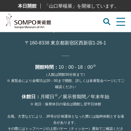
コ
本日開館
「山口華楊展」を開催しています。
ン
テ
ン
ツ
へ
ス
キ
ッ
〒160-8338 東京都新宿区西新宿1-26-1
プ
※
開館時間：
10：00 - 18：00
（入館は閉館30分前まで）
※ 展覧会により金曜日は20：00まで開館、詳しくは各展覧会ページにてご
確認ください
※
休館日：
月曜日
／展示替期間／年末年始
※ 祝日・振替休日の場合は開館し翌平日休館
台風、大雪などにより、JR等が計画運休となった際には臨時休館とする場
合があります。
その際にはトップページの上部バナー（ティッカー）通知でご確認くださ