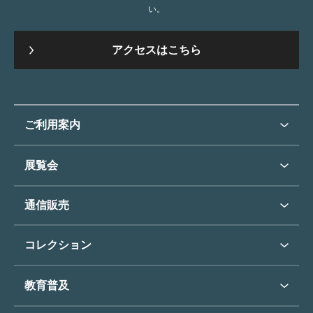
い。
アクセスはこちら
ご利用案内
ご利用案内トップ
展覧会
来館のご案内
展覧会・イベントトップ
通信販売
開催中の展覧会
開館時間・休館日
通信販売トップ
次回の展覧会
コレクション
アクセス
展覧会スケジュール
団体のご利用について
コレクショントップ
教育普及
過去の展覧会
バリアフリー／小さなお子様
フィンセント・ファン・ゴッホ
《ひまわり》