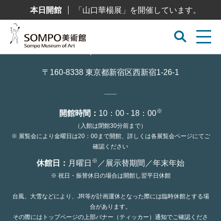
コ
本日開館
「山口華楊展」を開催しています。
ン
テ
ン
ツ
へ
ス
キ
ッ
〒160-8338 東京都新宿区西新宿1-26-1
プ
※
開館時間：
10：00 - 18：00
（入館は閉館30分前まで）
※ 展覧会により金曜日は20：00まで開館、詳しくは各展覧会ページにてご
確認ください
※
休館日：
月曜日
／展示替期間／年末年始
※ 祝日・振替休日の場合は開館し翌平日休館
台風、大雪などにより、JR等が計画運休となった際には臨時休館とする場
合があります。
その際にはトップページの上部バナー（ティッカー）通知でご確認くださ