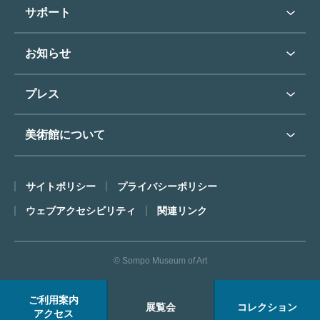
学校行事で見学希望の方
教育普及トップ
東郷青児
サポート
入館に際してのお願い
学校見学について
コレクションハイライト
よくあるご質問
オンラインで美術鑑賞
お知らせ
施設のご案内
お問い合わせ
博物館実習について
お知らせトップ
フロアマップ
東郷⻘児作品著作権申請
プレス
ミュージアムショップ
プレスリリーストップ
美術館について
カフェ
SOMPO美術館について
サイトポリシー
プライバシーポリシー
ごあいさつ
ウェブアクセシビリティ
関連リンク
コンセプト
沿革
© Sompo Museum of Art
財団について
年報・研究紀要
ご利用案内
展覧会
コレクション
FACEアーカイブス
アクセス