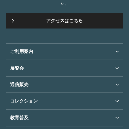
い。
アクセスはこちら
ご利用案内
ご利用案内トップ
展覧会
来館のご案内
展覧会・イベントトップ
通信販売
開催中の展覧会
開館時間・休館日
通信販売トップ
次回の展覧会
コレクション
アクセス
展覧会スケジュール
団体のご利用について
コレクショントップ
教育普及
過去の展覧会
バリアフリー／小さなお子様
フィンセント・ファン・ゴッホ
《ひまわり》