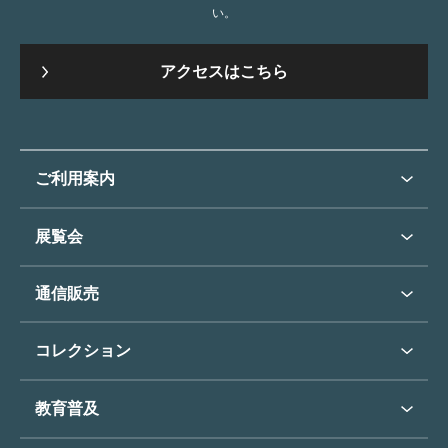
い。
アクセスはこちら
ご利用案内
ご利用案内トップ
展覧会
来館のご案内
展覧会・イベントトップ
通信販売
開催中の展覧会
開館時間・休館日
通信販売トップ
次回の展覧会
コレクション
アクセス
展覧会スケジュール
団体のご利用について
コレクショントップ
教育普及
過去の展覧会
バリアフリー／小さなお子様
フィンセント・ファン・ゴッホ
《ひまわり》