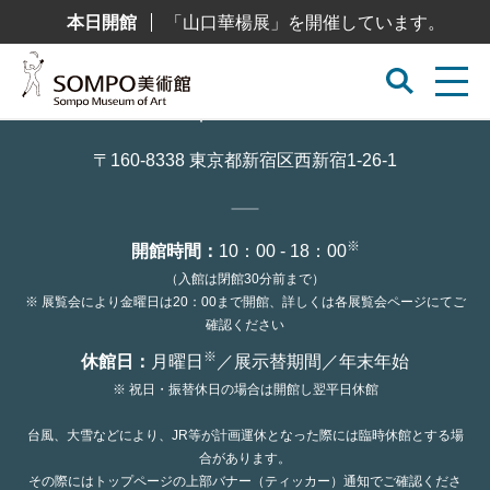
コ
本日開館
「山口華楊展」を開催しています。
ン
テ
ン
ツ
へ
ス
キ
ッ
〒160-8338 東京都新宿区西新宿1-26-1
プ
※
開館時間：
10：00 - 18：00
（入館は閉館30分前まで）
※ 展覧会により金曜日は20：00まで開館、詳しくは各展覧会ページにてご
確認ください
※
休館日：
月曜日
／展示替期間／年末年始
※ 祝日・振替休日の場合は開館し翌平日休館
台風、大雪などにより、JR等が計画運休となった際には臨時休館とする場
合があります。
その際にはトップページの上部バナー（ティッカー）通知でご確認くださ