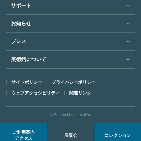
学校行事で見学希望の方
教育普及トップ
東郷青児
サポート
入館に際してのお願い
学校見学について
コレクションハイライト
よくあるご質問
オンラインで美術鑑賞
お知らせ
施設のご案内
お問い合わせ
博物館実習について
お知らせトップ
フロアマップ
東郷⻘児作品著作権申請
プレス
ミュージアムショップ
プレスリリーストップ
美術館について
カフェ
SOMPO美術館について
サイトポリシー
プライバシーポリシー
ごあいさつ
ウェブアクセシビリティ
関連リンク
コンセプト
沿革
© Sompo Museum of Art
財団について
年報・研究紀要
ご利用案内
展覧会
コレクション
FACEアーカイブス
アクセス