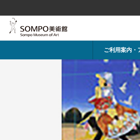
コ
ン
テ
ン
ツ
へ
ス
キ
ッ
プ
ご利用案内・