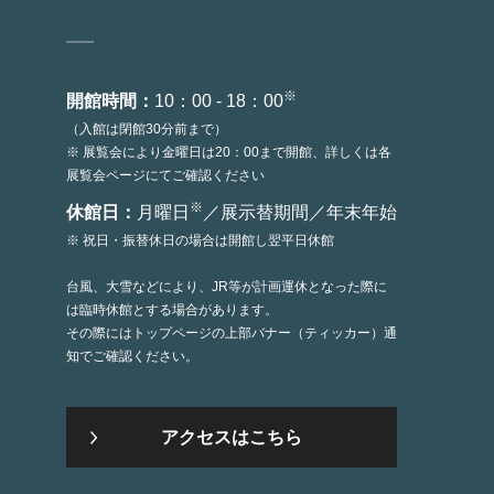
※
開館時間：
10：00 - 18：00
（入館は閉館30分前まで）
※ 展覧会により金曜日は20：00まで開館、詳しくは各
展覧会ページにてご確認ください
※
休館日：
月曜日
／展示替期間／年末年始
※ 祝日・振替休日の場合は開館し翌平日休館
台風、大雪などにより、JR等が計画運休となった際に
は臨時休館とする場合があります。
その際にはトップページの上部バナー（ティッカー）通
知でご確認ください。
アクセスはこちら