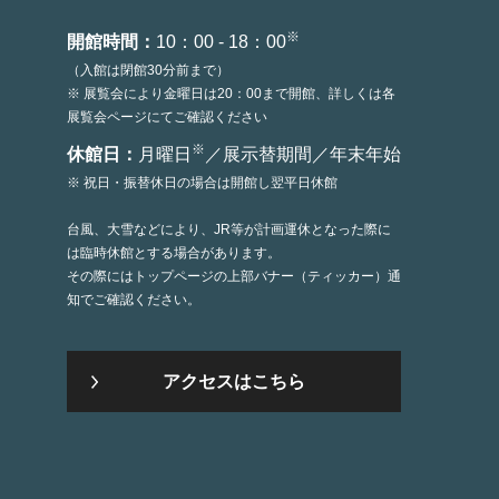
※
開館時間：
10：00 - 18：00
（入館は閉館30分前まで）
※ 展覧会により金曜日は20：00まで開館、詳しくは各
展覧会ページにてご確認ください
※
休館日：
月曜日
／展示替期間／年末年始
※ 祝日・振替休日の場合は開館し翌平日休館
台風、大雪などにより、JR等が計画運休となった際に
は臨時休館とする場合があります。
その際にはトップページの上部バナー（ティッカー）通
知でご確認ください。
アクセスはこちら