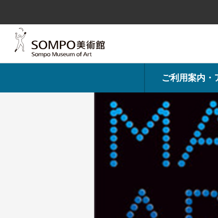
コ
ン
テ
ン
ツ
へ
ス
キ
ッ
プ
ご利用案内・