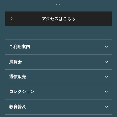
い。
アクセスはこちら
ご利用案内
ご利用案内トップ
展覧会
来館のご案内
展覧会・イベントトップ
通信販売
開催中の展覧会
開館時間・休館日
通信販売トップ
次回の展覧会
コレクション
アクセス
展覧会スケジュール
団体のご利用について
コレクショントップ
教育普及
過去の展覧会
バリアフリー／小さなお子様
フィンセント・ファン・ゴッホ
《ひまわり》