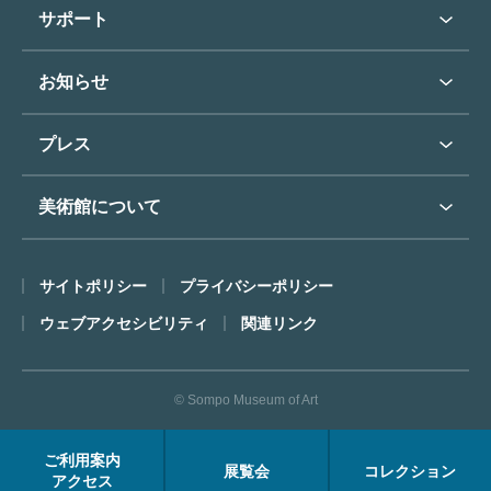
学校行事で見学希望の方
教育普及トップ
東郷青児
サポート
入館に際してのお願い
学校見学について
コレクションハイライト
よくあるご質問
オンラインで美術鑑賞
お知らせ
施設のご案内
お問い合わせ
博物館実習について
お知らせトップ
フロアマップ
東郷⻘児作品著作権申請
プレス
ミュージアムショップ
プレスリリーストップ
美術館について
カフェ
SOMPO美術館について
サイトポリシー
プライバシーポリシー
ごあいさつ
ウェブアクセシビリティ
関連リンク
コンセプト
沿革
© Sompo Museum of Art
財団について
年報・研究紀要
ご利用案内
展覧会
コレクション
FACEアーカイブス
アクセス