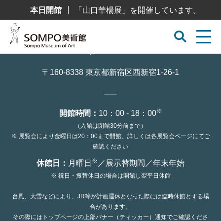
コ
本日開館
「山口華楊展」を開催しています。
ン
テ
ン
ツ
へ
ス
キ
ッ
〒160-8338 東京都新宿区西新宿1-26-1
プ
※
開館時間：
10：00 - 18：00
（入館は閉館30分前まで）
※ 展覧会により金曜日は20：00まで開館、詳しくは各展覧会ページにてご
確認ください
※
休館日：
月曜日
／展示替期間／年末年始
※ 祝日・振替休日の場合は開館し翌平日休館
台風、大雪などにより、JR等が計画運休となった際には臨時休館とする場
合があります。
その際にはトップページの上部バナー（ティッカー）通知でご確認くださ