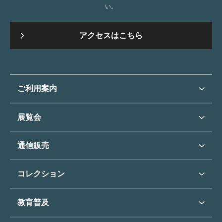
い。
アクセスはこちら
ご利用案内
ご利用案内トップ
展覧会
来館のご案内
展覧会・イベントトップ
通信販売
開催中の展覧会
開館時間・休館日
通信販売トップ
次回の展覧会
コレクション
アクセス
展覧会スケジュール
団体のご利用について
コレクショントップ
教育普及
過去の展覧会
バリアフリー／小さなお子様
フィンセント・ファン・ゴッホ
《ひまわり》