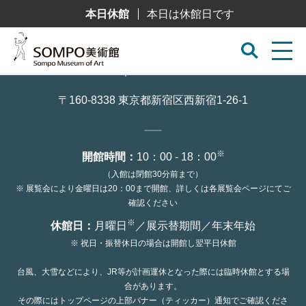
コ
本日休館
本日は休館日です
ン
テ
ン
ツ
へ
ス
キ
ッ
〒160-8338 東京都新宿区西新宿1-26-1
プ
※
開館時間：
10：00 - 18：00
（入館は閉館30分前まで）
※ 展覧会により金曜日は20：00まで開館、詳しくは各展覧会ページにてご
確認ください
※
休館日：
月曜日
／展示替期間／年末年始
※ 祝日・振替休日の場合は開館し翌平日休館
台風、大雪などにより、JR等が計画運休となった際には臨時休館とする場
合があります。
その際にはトップページの上部バナー（ティッカー）通知でご確認くださ