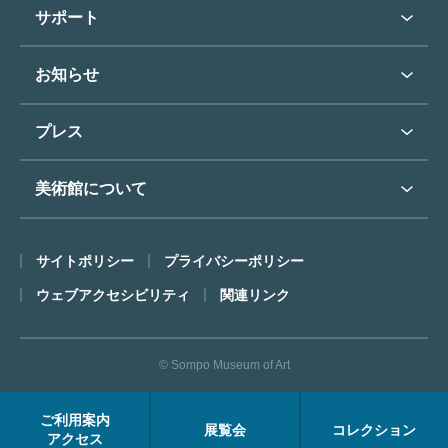
学校行事で見学希望の方
教育普及トップ
東郷青児
サポート
入館に際してのお願い
学校見学について
コレクションハイライト
よくあるご質問
オンラインで美術鑑賞
お知らせ
施設のご案内
お問い合わせ
博物館実習について
お知らせトップ
フロアマップ
東郷⻘児作品著作権申請
プレス
ミュージアムショップ
プレスリリーストップ
美術館について
カフェ
SOMPO美術館について
サイトポリシー
プライバシーポリシー
ごあいさつ
ウェブアクセシビリティ
関連リンク
コンセプト
沿革
© Sompo Museum of Art
財団について
年報・研究紀要
ご利用案内
展覧会
コレクション
FACEアーカイブス
アクセス