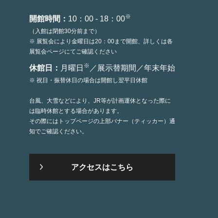
※
開館時間：
10：00 - 18：00
（入館は閉館30分前まで）
※ 展覧会により金曜日は20：00まで開館、詳しくは各
展覧会ページにてご確認ください
※
休館日：
月曜日
／展示替期間／年末年始
※ 祝日・振替休日の場合は開館し翌平日休館
台風、大雪などにより、JR等が計画運休となった際に
は臨時休館とする場合があります。
その際にはトップページの上部バナー（ティッカー）通
知でご確認ください。
アクセスはこちら