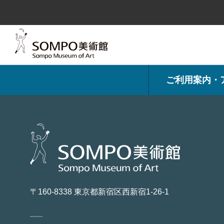
コ
ン
テ
ン
ツ
へ
ス
キ
ッ
プ
ご利用案内・
〒160-8338 東京都新宿区西新宿1-26-1