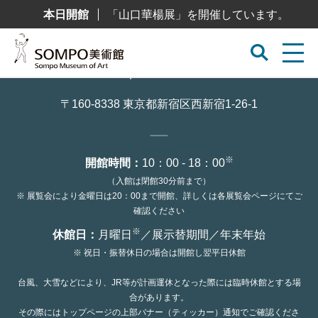
コ
本日開館
「山口華楊展」を開催しています。
ン
テ
ン
ツ
へ
ス
キ
ッ
〒160-8338 東京都新宿区西新宿1-26-1
プ
※
開館時間：
10：00 - 18：00
（入館は閉館30分前まで）
※ 展覧会により金曜日は20：00まで開館、詳しくは各展覧会ページにてご
確認ください
※
休館日：
月曜日
／展示替期間／年末年始
※ 祝日・振替休日の場合は開館し翌平日休館
台風、大雪などにより、JR等が計画運休となった際には臨時休館とする場
合があります。
その際にはトップページの上部バナー（ティッカー）通知でご確認くださ