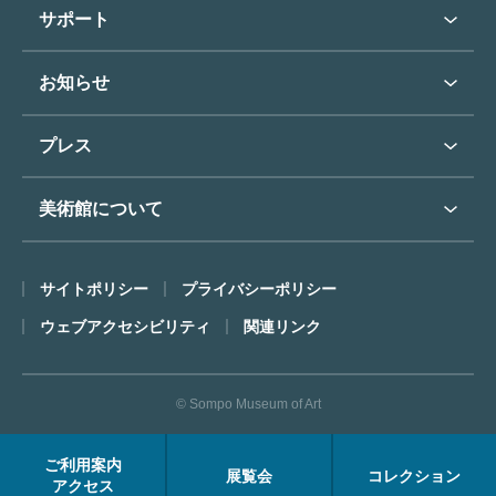
学校行事で見学希望の方
教育普及トップ
東郷青児
サポート
入館に際してのお願い
学校見学について
コレクションハイライト
よくあるご質問
オンラインで美術鑑賞
お知らせ
施設のご案内
お問い合わせ
博物館実習について
お知らせトップ
フロアマップ
東郷⻘児作品著作権申請
プレス
ミュージアムショップ
プレスリリーストップ
美術館について
カフェ
SOMPO美術館について
サイトポリシー
プライバシーポリシー
ごあいさつ
ウェブアクセシビリティ
関連リンク
コンセプト
沿革
© Sompo Museum of Art
財団について
年報・研究紀要
ご利用案内
展覧会
コレクション
FACEアーカイブス
アクセス