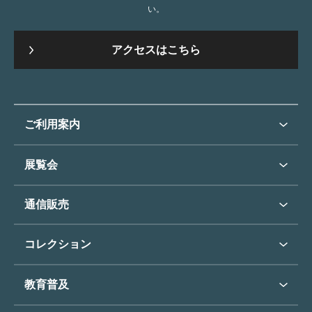
い。
アクセスはこちら
ご利用案内
ご利用案内トップ
展覧会
来館のご案内
展覧会・イベントトップ
通信販売
開催中の展覧会
開館時間・休館日
通信販売トップ
次回の展覧会
コレクション
アクセス
展覧会スケジュール
団体のご利用について
コレクショントップ
教育普及
過去の展覧会
バリアフリー／小さなお子様
フィンセント・ファン・ゴッホ
《ひまわり》