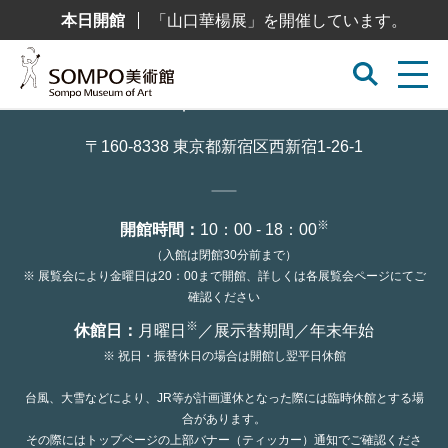
コ
本日開館
「山口華楊展」を開催しています。
ン
テ
ン
ツ
へ
ス
キ
ッ
〒160-8338 東京都新宿区西新宿1-26-1
プ
※
開館時間：
10：00 - 18：00
（入館は閉館30分前まで）
※ 展覧会により金曜日は20：00まで開館、詳しくは各展覧会ページにてご
確認ください
※
休館日：
月曜日
／展示替期間／年末年始
※ 祝日・振替休日の場合は開館し翌平日休館
台風、大雪などにより、JR等が計画運休となった際には臨時休館とする場
合があります。
その際にはトップページの上部バナー（ティッカー）通知でご確認くださ