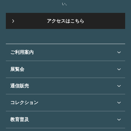
い。
アクセスはこちら
ご利用案内
ご利用案内トップ
展覧会
来館のご案内
展覧会・イベントトップ
通信販売
開催中の展覧会
開館時間・休館日
通信販売トップ
次回の展覧会
コレクション
アクセス
展覧会スケジュール
団体のご利用について
コレクショントップ
教育普及
過去の展覧会
バリアフリー／小さなお子様
フィンセント・ファン・ゴッホ
《ひまわり》