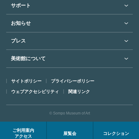
学校行事で見学希望の方
教育普及トップ
東郷青児
サポート
入館に際してのお願い
学校見学について
コレクションハイライト
よくあるご質問
オンラインで美術鑑賞
お知らせ
施設のご案内
お問い合わせ
博物館実習について
お知らせトップ
フロアマップ
東郷⻘児作品著作権申請
プレス
ミュージアムショップ
プレスリリーストップ
美術館について
カフェ
SOMPO美術館について
サイトポリシー
プライバシーポリシー
ごあいさつ
ウェブアクセシビリティ
関連リンク
コンセプト
沿革
© Sompo Museum of Art
財団について
年報・研究紀要
ご利用案内
展覧会
コレクション
FACEアーカイブス
アクセス