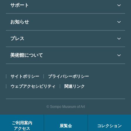
学校行事で見学希望の方
教育普及トップ
東郷青児
サポート
入館に際してのお願い
学校見学について
コレクションハイライト
よくあるご質問
オンラインで美術鑑賞
お知らせ
施設のご案内
お問い合わせ
博物館実習について
お知らせトップ
フロアマップ
東郷⻘児作品著作権申請
プレス
ミュージアムショップ
プレスリリーストップ
美術館について
カフェ
SOMPO美術館について
サイトポリシー
プライバシーポリシー
ごあいさつ
ウェブアクセシビリティ
関連リンク
コンセプト
沿革
© Sompo Museum of Art
財団について
年報・研究紀要
ご利用案内
展覧会
コレクション
FACEアーカイブス
アクセス