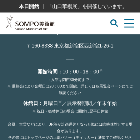
コ
本日開館
「山口華楊展」を開催しています。
ン
テ
ン
ツ
へ
ス
キ
ッ
〒160-8338 東京都新宿区西新宿1-26-1
プ
※
開館時間：
10：00 - 18：00
（入館は閉館30分前まで）
※ 展覧会により金曜日は20：00まで開館、詳しくは各展覧会ページにてご
確認ください
※
休館日：
月曜日
／展示替期間／年末年始
※ 祝日・振替休日の場合は開館し翌平日休館
台風、大雪などにより、JR等が計画運休となった際には臨時休館とする場
合があります。
その際にはトップページの上部バナー（ティッカー）通知でご確認くださ