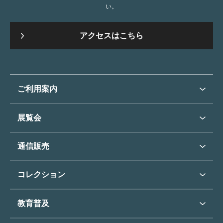
い。
アクセスはこちら
ご利用案内
ご利用案内トップ
展覧会
来館のご案内
展覧会・イベントトップ
通信販売
開催中の展覧会
開館時間・休館日
通信販売トップ
次回の展覧会
コレクション
アクセス
展覧会スケジュール
団体のご利用について
コレクショントップ
教育普及
過去の展覧会
バリアフリー／小さなお子様
フィンセント・ファン・ゴッホ
《ひまわり》