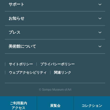
学校行事で見学希望の方
教育普及トップ
東郷青児
サポート
入館に際してのお願い
学校見学について
コレクションハイライト
よくあるご質問
オンラインで美術鑑賞
お知らせ
施設のご案内
お問い合わせ
博物館実習について
お知らせトップ
フロアマップ
東郷⻘児作品著作権申請
プレス
ミュージアムショップ
プレスリリーストップ
美術館について
カフェ
SOMPO美術館について
サイトポリシー
プライバシーポリシー
ごあいさつ
ウェブアクセシビリティ
関連リンク
コンセプト
沿革
© Sompo Museum of Art
財団について
年報・研究紀要
ご利用案内
展覧会
コレクション
FACEアーカイブス
アクセス