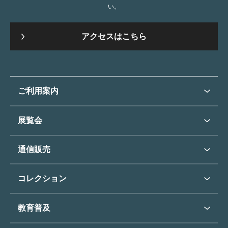
い。
アクセスはこちら
ご利用案内
ご利用案内トップ
展覧会
来館のご案内
展覧会・イベントトップ
通信販売
開催中の展覧会
開館時間・休館日
通信販売トップ
次回の展覧会
コレクション
アクセス
展覧会スケジュール
団体のご利用について
コレクショントップ
教育普及
過去の展覧会
バリアフリー／小さなお子様
フィンセント・ファン・ゴッホ
《ひまわり》