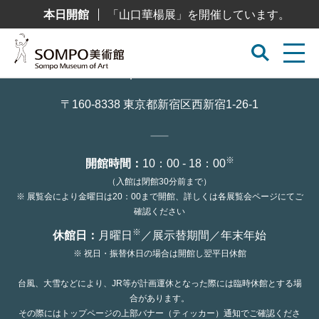
コ
本日開館
「山口華楊展」を開催しています。
ン
テ
ン
ツ
へ
ス
キ
ッ
〒160-8338 東京都新宿区西新宿1-26-1
プ
※
開館時間：
10：00 - 18：00
（入館は閉館30分前まで）
※ 展覧会により金曜日は20：00まで開館、詳しくは各展覧会ページにてご
確認ください
※
休館日：
月曜日
／展示替期間／年末年始
※ 祝日・振替休日の場合は開館し翌平日休館
台風、大雪などにより、JR等が計画運休となった際には臨時休館とする場
合があります。
その際にはトップページの上部バナー（ティッカー）通知でご確認くださ