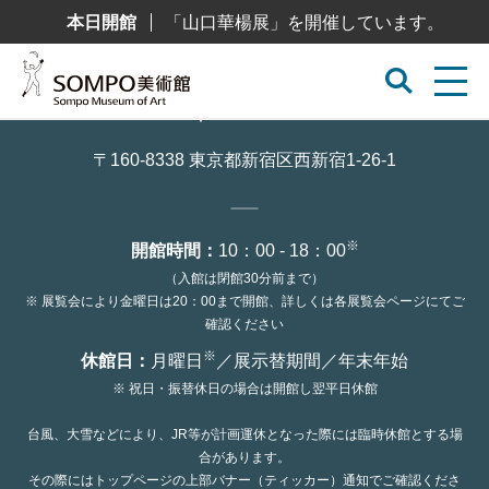
コ
本日開館
「山口華楊展」を開催しています。
ン
テ
ン
ツ
へ
ス
キ
ッ
〒160-8338 東京都新宿区西新宿1-26-1
プ
※
開館時間：
10：00 - 18：00
（入館は閉館30分前まで）
※ 展覧会により金曜日は20：00まで開館、詳しくは各展覧会ページにてご
確認ください
※
休館日：
月曜日
／展示替期間／年末年始
※ 祝日・振替休日の場合は開館し翌平日休館
台風、大雪などにより、JR等が計画運休となった際には臨時休館とする場
合があります。
その際にはトップページの上部バナー（ティッカー）通知でご確認くださ