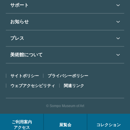
学校行事で見学希望の方
教育普及トップ
東郷青児
サポート
入館に際してのお願い
学校見学について
コレクションハイライト
よくあるご質問
オンラインで美術鑑賞
お知らせ
施設のご案内
お問い合わせ
博物館実習について
お知らせトップ
フロアマップ
東郷⻘児作品著作権申請
プレス
ミュージアムショップ
プレスリリーストップ
美術館について
カフェ
SOMPO美術館について
サイトポリシー
プライバシーポリシー
ごあいさつ
ウェブアクセシビリティ
関連リンク
コンセプト
沿革
© Sompo Museum of Art
財団について
年報・研究紀要
ご利用案内
展覧会
コレクション
FACEアーカイブス
アクセス