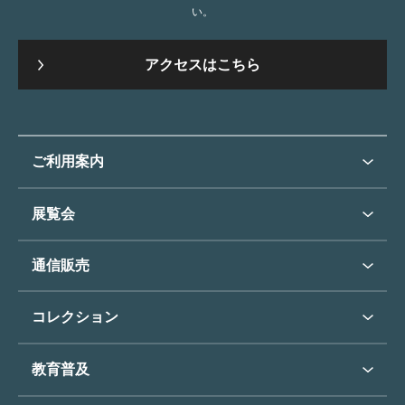
い。
アクセスはこちら
ご利用案内
ご利用案内トップ
展覧会
来館のご案内
展覧会・イベントトップ
通信販売
開催中の展覧会
開館時間・休館日
通信販売トップ
次回の展覧会
コレクション
アクセス
展覧会スケジュール
団体のご利用について
コレクショントップ
教育普及
過去の展覧会
バリアフリー／小さなお子様
フィンセント・ファン・ゴッホ
《ひまわり》