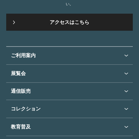
い。
アクセスはこちら
ご利用案内
ご利用案内トップ
展覧会
来館のご案内
展覧会・イベントトップ
通信販売
開催中の展覧会
開館時間・休館日
通信販売トップ
次回の展覧会
コレクション
アクセス
展覧会スケジュール
団体のご利用について
コレクショントップ
教育普及
過去の展覧会
バリアフリー／小さなお子様
フィンセント・ファン・ゴッホ
《ひまわり》