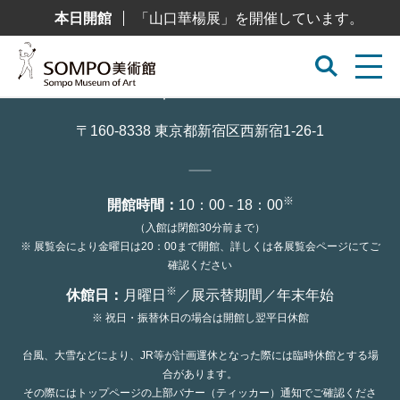
コ
本日開館
「山口華楊展」を開催しています。
ン
テ
ン
ツ
へ
ス
キ
ッ
〒160-8338 東京都新宿区西新宿1-26-1
プ
※
開館時間：
10：00 - 18：00
（入館は閉館30分前まで）
※ 展覧会により金曜日は20：00まで開館、詳しくは各展覧会ページにてご
確認ください
※
休館日：
月曜日
／展示替期間／年末年始
※ 祝日・振替休日の場合は開館し翌平日休館
台風、大雪などにより、JR等が計画運休となった際には臨時休館とする場
合があります。
その際にはトップページの上部バナー（ティッカー）通知でご確認くださ