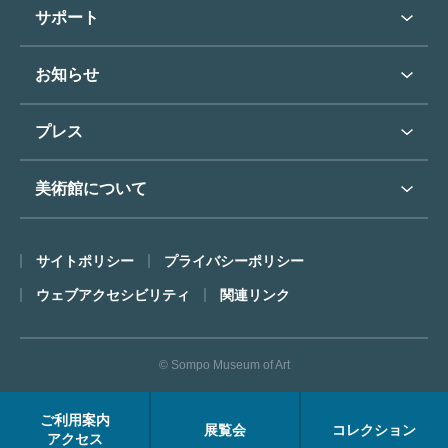
学校行事で見学希望の方
教育普及トップ
東郷青児
サポート
入館に際してのお願い
学校見学について
コレクションハイライト
よくあるご質問
オンラインで美術鑑賞
お知らせ
施設のご案内
お問い合わせ
博物館実習について
お知らせトップ
フロアマップ
東郷⻘児作品著作権申請
プレス
ミュージアムショップ
プレスリリーストップ
美術館について
カフェ
SOMPO美術館について
サイトポリシー
プライバシーポリシー
ごあいさつ
ウェブアクセシビリティ
関連リンク
コンセプト
沿革
© Sompo Museum of Art
財団について
年報・研究紀要
ご利用案内
展覧会
コレクション
FACEアーカイブス
アクセス