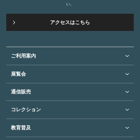
い。
アクセスはこちら
ご利用案内
ご利用案内トップ
展覧会
来館のご案内
展覧会・イベントトップ
通信販売
開催中の展覧会
開館時間・休館日
通信販売トップ
次回の展覧会
コレクション
アクセス
展覧会スケジュール
団体のご利用について
コレクショントップ
教育普及
過去の展覧会
バリアフリー／小さなお子様
フィンセント・ファン・ゴッホ
《ひまわり》