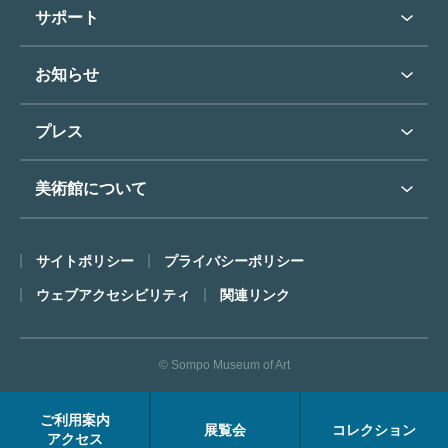
学校行事で見学希望の方
教育普及トップ
東郷青児
サポート
入館に際してのお願い
学校見学について
コレクションハイライト
よくあるご質問
オンラインで美術鑑賞
お知らせ
施設のご案内
お問い合わせ
博物館実習について
お知らせトップ
フロアマップ
東郷⻘児作品著作権申請
プレス
ミュージアムショップ
プレスリリーストップ
美術館について
カフェ
SOMPO美術館について
サイトポリシー
プライバシーポリシー
ごあいさつ
ウェブアクセシビリティ
関連リンク
コンセプト
沿革
© Sompo Museum of Art
財団について
年報・研究紀要
ご利用案内
展覧会
コレクション
FACEアーカイブス
アクセス