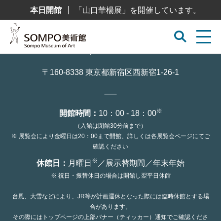
コ
本日開館
「山口華楊展」を開催しています。
ン
テ
ン
ツ
へ
ス
キ
ッ
〒160-8338 東京都新宿区西新宿1-26-1
プ
※
開館時間：
10：00 - 18：00
（入館は閉館30分前まで）
※ 展覧会により金曜日は20：00まで開館、詳しくは各展覧会ページにてご
確認ください
※
休館日：
月曜日
／展示替期間／年末年始
※ 祝日・振替休日の場合は開館し翌平日休館
台風、大雪などにより、JR等が計画運休となった際には臨時休館とする場
合があります。
その際にはトップページの上部バナー（ティッカー）通知でご確認くださ