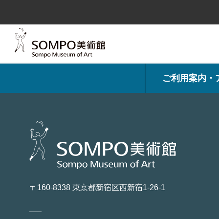
コ
ン
テ
ン
ツ
へ
ス
キ
ッ
プ
ご利用案内・
〒160-8338 東京都新宿区西新宿1-26-1