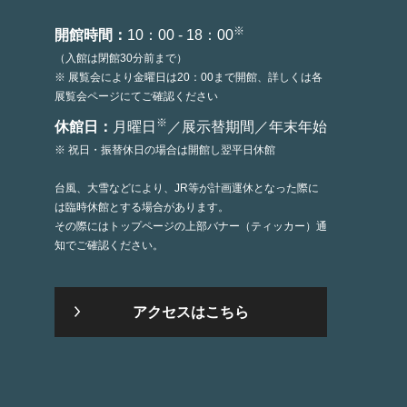
※
開館時間：
10：00 - 18：00
（入館は閉館30分前まで）
※ 展覧会により金曜日は20：00まで開館、詳しくは各
展覧会ページにてご確認ください
※
休館日：
月曜日
／展示替期間／年末年始
※ 祝日・振替休日の場合は開館し翌平日休館
台風、大雪などにより、JR等が計画運休となった際に
は臨時休館とする場合があります。
その際にはトップページの上部バナー（ティッカー）通
知でご確認ください。
アクセスはこちら