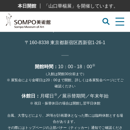
コ
本日開館
「山口華楊展」を開催しています。
ン
テ
ン
ツ
へ
ス
キ
ッ
〒160-8338 東京都新宿区西新宿1-26-1
プ
※
開館時間：
10：00 - 18：00
（入館は閉館30分前まで）
※ 展覧会により金曜日は20：00まで開館、詳しくは各展覧会ページにてご
確認ください
※
休館日：
月曜日
／展示替期間／年末年始
※ 祝日・振替休日の場合は開館し翌平日休館
台風、大雪などにより、JR等が計画運休となった際には臨時休館とする場
合があります。
その際にはトップページの上部バナー（ティッカー）通知でご確認くださ