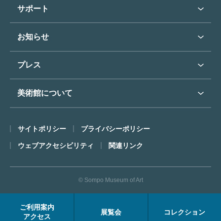
学校行事で見学希望の方
教育普及トップ
東郷青児
サポート
入館に際してのお願い
学校見学について
コレクションハイライト
よくあるご質問
オンラインで美術鑑賞
お知らせ
施設のご案内
お問い合わせ
博物館実習について
お知らせトップ
フロアマップ
東郷⻘児作品著作権申請
プレス
ミュージアムショップ
プレスリリーストップ
美術館について
カフェ
SOMPO美術館について
サイトポリシー
プライバシーポリシー
ごあいさつ
ウェブアクセシビリティ
関連リンク
コンセプト
沿革
© Sompo Museum of Art
財団について
年報・研究紀要
ご利用案内
展覧会
コレクション
FACEアーカイブス
アクセス