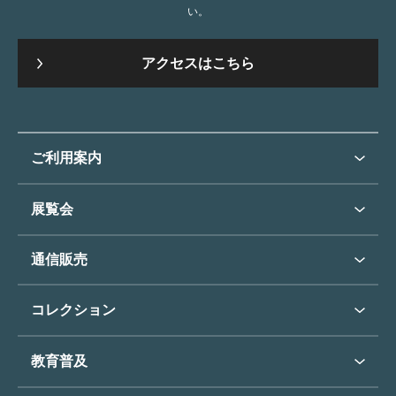
い。
アクセスはこちら
ご利用案内
ご利用案内トップ
展覧会
来館のご案内
展覧会・イベントトップ
通信販売
開催中の展覧会
開館時間・休館日
通信販売トップ
次回の展覧会
コレクション
アクセス
展覧会スケジュール
団体のご利用について
コレクショントップ
教育普及
過去の展覧会
バリアフリー／小さなお子様
フィンセント・ファン・ゴッホ
《ひまわり》