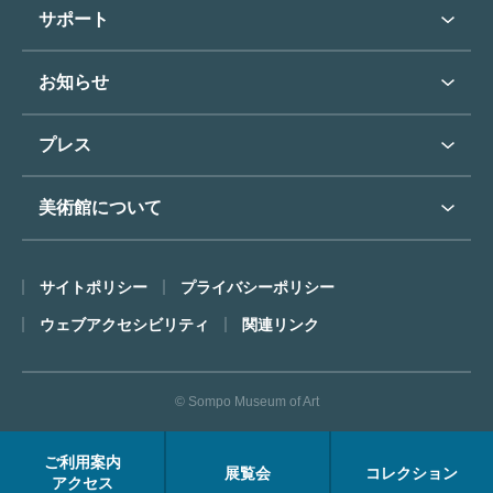
学校行事で見学希望の方
教育普及トップ
東郷青児
サポート
入館に際してのお願い
学校見学について
コレクションハイライト
よくあるご質問
オンラインで美術鑑賞
お知らせ
施設のご案内
お問い合わせ
博物館実習について
お知らせトップ
フロアマップ
東郷⻘児作品著作権申請
プレス
ミュージアムショップ
プレスリリーストップ
美術館について
カフェ
SOMPO美術館について
サイトポリシー
プライバシーポリシー
ごあいさつ
ウェブアクセシビリティ
関連リンク
コンセプト
沿革
© Sompo Museum of Art
財団について
年報・研究紀要
ご利用案内
展覧会
コレクション
FACEアーカイブス
アクセス