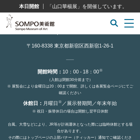
コ
本日開館
「山口華楊展」を開催しています。
ン
テ
ン
ツ
へ
ス
キ
ッ
〒160-8338 東京都新宿区西新宿1-26-1
プ
※
開館時間：
10：00 - 18：00
（入館は閉館30分前まで）
※ 展覧会により金曜日は20：00まで開館、詳しくは各展覧会ページにてご
確認ください
※
休館日：
月曜日
／展示替期間／年末年始
※ 祝日・振替休日の場合は開館し翌平日休館
台風、大雪などにより、JR等が計画運休となった際には臨時休館とする場
合があります。
その際にはトップページの上部バナー（ティッカー）通知でご確認くださ