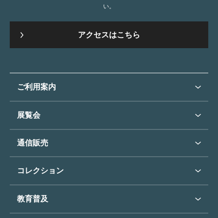
い。
アクセスはこちら
ご利用案内
ご利用案内トップ
展覧会
来館のご案内
展覧会・イベントトップ
通信販売
開催中の展覧会
開館時間・休館日
通信販売トップ
次回の展覧会
コレクション
アクセス
展覧会スケジュール
団体のご利用について
コレクショントップ
教育普及
過去の展覧会
バリアフリー／小さなお子様
フィンセント・ファン・ゴッホ
《ひまわり》