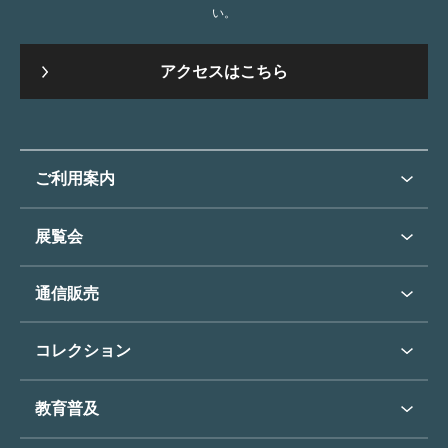
い。
アクセスはこちら
ご利用案内
ご利用案内トップ
展覧会
来館のご案内
展覧会・イベントトップ
通信販売
開催中の展覧会
開館時間・休館日
通信販売トップ
次回の展覧会
コレクション
アクセス
展覧会スケジュール
団体のご利用について
コレクショントップ
教育普及
過去の展覧会
バリアフリー／小さなお子様
フィンセント・ファン・ゴッホ
《ひまわり》