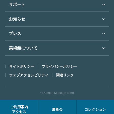
学校行事で見学希望の方
教育普及トップ
東郷青児
サポート
入館に際してのお願い
学校見学について
コレクションハイライト
よくあるご質問
オンラインで美術鑑賞
お知らせ
施設のご案内
お問い合わせ
博物館実習について
お知らせトップ
フロアマップ
東郷⻘児作品著作権申請
プレス
ミュージアムショップ
プレスリリーストップ
美術館について
カフェ
SOMPO美術館について
サイトポリシー
プライバシーポリシー
ごあいさつ
ウェブアクセシビリティ
関連リンク
コンセプト
沿革
© Sompo Museum of Art
財団について
年報・研究紀要
ご利用案内
展覧会
コレクション
FACEアーカイブス
アクセス