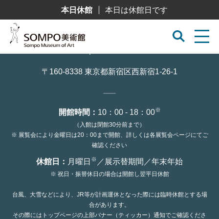
コ
本日休館
本日は休館日です
ン
テ
ン
ツ
へ
ス
キ
ッ
〒160-8338 東京都新宿区西新宿1-26-1
プ
※
開館時間：
10：00 - 18：00
（入館は閉館30分前まで）
※ 展覧会により金曜日は20：00まで開館、詳しくは各展覧会ページにてご
確認ください
※
休館日：
月曜日
／展示替期間／年末年始
※ 祝日・振替休日の場合は開館し翌平日休館
台風、大雪などにより、JR等が計画運休となった際には臨時休館とする場
合があります。
その際にはトップページの上部バナー（ティッカー）通知でご確認くださ