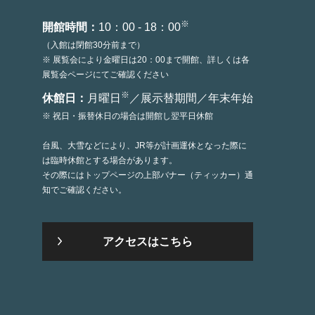
※
開館時間：
10：00 - 18：00
（入館は閉館30分前まで）
※ 展覧会により金曜日は20：00まで開館、詳しくは各
展覧会ページにてご確認ください
※
休館日：
月曜日
／展示替期間／年末年始
※ 祝日・振替休日の場合は開館し翌平日休館
台風、大雪などにより、JR等が計画運休となった際に
は臨時休館とする場合があります。
その際にはトップページの上部バナー（ティッカー）通
知でご確認ください。
アクセスはこちら