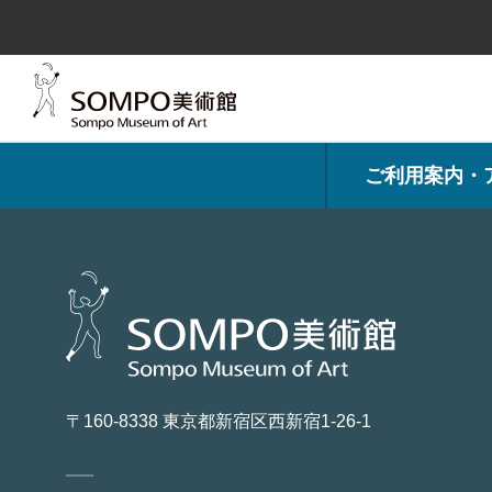
コ
ン
テ
ン
ツ
へ
ス
キ
ッ
プ
ご利用案内・
〒160-8338 東京都新宿区西新宿1-26-1