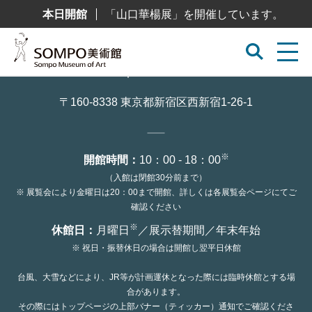
コ
本日開館
「山口華楊展」を開催しています。
ン
テ
ン
ツ
へ
ス
キ
ッ
〒160-8338 東京都新宿区西新宿1-26-1
プ
※
開館時間：
10：00 - 18：00
（入館は閉館30分前まで）
※ 展覧会により金曜日は20：00まで開館、詳しくは各展覧会ページにてご
確認ください
※
休館日：
月曜日
／展示替期間／年末年始
※ 祝日・振替休日の場合は開館し翌平日休館
台風、大雪などにより、JR等が計画運休となった際には臨時休館とする場
合があります。
その際にはトップページの上部バナー（ティッカー）通知でご確認くださ