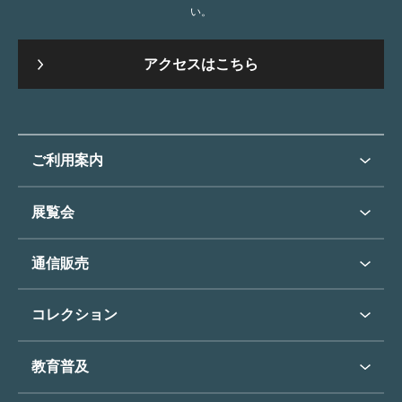
い。
アクセスはこちら
ご利用案内
ご利用案内トップ
展覧会
来館のご案内
展覧会・イベントトップ
通信販売
開催中の展覧会
開館時間・休館日
通信販売トップ
次回の展覧会
コレクション
アクセス
展覧会スケジュール
団体のご利用について
コレクショントップ
教育普及
過去の展覧会
バリアフリー／小さなお子様
フィンセント・ファン・ゴッホ
《ひまわり》