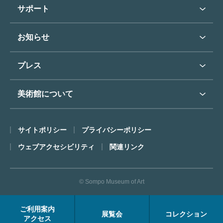
学校行事で見学希望の方
教育普及トップ
東郷青児
サポート
入館に際してのお願い
学校見学について
コレクションハイライト
よくあるご質問
オンラインで美術鑑賞
お知らせ
施設のご案内
お問い合わせ
博物館実習について
お知らせトップ
フロアマップ
東郷⻘児作品著作権申請
プレス
ミュージアムショップ
プレスリリーストップ
美術館について
カフェ
SOMPO美術館について
サイトポリシー
プライバシーポリシー
ごあいさつ
ウェブアクセシビリティ
関連リンク
コンセプト
沿革
© Sompo Museum of Art
財団について
年報・研究紀要
ご利用案内
展覧会
コレクション
FACEアーカイブス
アクセス