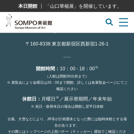
コ
本日開館
「山口華楊展」を開催しています。
ン
テ
ン
ツ
へ
ス
キ
ッ
〒160-8338 東京都新宿区西新宿1-26-1
プ
※
開館時間：
10：00 - 18：00
（入館は閉館30分前まで）
※ 展覧会により金曜日は20：00まで開館、詳しくは各展覧会ページにてご
確認ください
※
休館日：
月曜日
／展示替期間／年末年始
※ 祝日・振替休日の場合は開館し翌平日休館
台風、大雪などにより、JR等が計画運休となった際には臨時休館とする場
合があります。
その際にはトップページの上部バナー（ティッカー）通知でご確認くださ