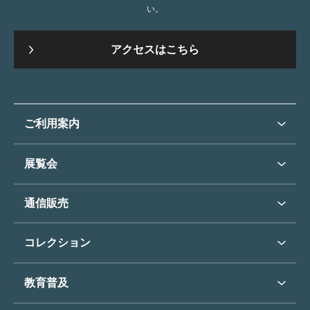
い。
アクセスはこちら
ご利用案内
ご利用案内トップ
展覧会
来館のご案内
展覧会・イベントトップ
通信販売
開催中の展覧会
開館時間・休館日
通信販売トップ
次回の展覧会
コレクション
アクセス
展覧会スケジュール
団体のご利用について
コレクショントップ
教育普及
過去の展覧会
バリアフリー／小さなお子様
フィンセント・ファン・ゴッホ
《ひまわり》