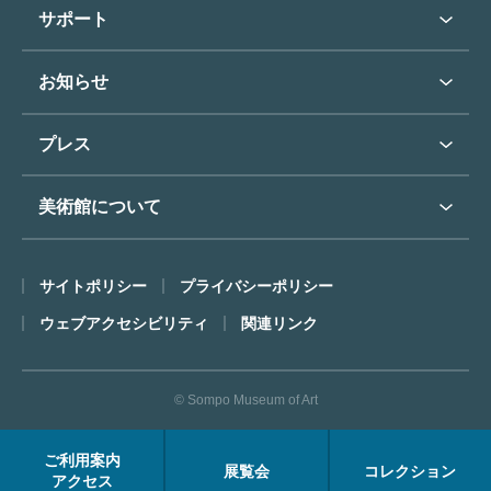
学校行事で見学希望の方
教育普及トップ
東郷青児
サポート
入館に際してのお願い
学校見学について
コレクションハイライト
よくあるご質問
オンラインで美術鑑賞
お知らせ
施設のご案内
お問い合わせ
博物館実習について
お知らせトップ
フロアマップ
東郷⻘児作品著作権申請
プレス
ミュージアムショップ
プレスリリーストップ
美術館について
カフェ
SOMPO美術館について
サイトポリシー
プライバシーポリシー
ごあいさつ
ウェブアクセシビリティ
関連リンク
コンセプト
沿革
© Sompo Museum of Art
財団について
年報・研究紀要
ご利用案内
展覧会
コレクション
FACEアーカイブス
アクセス