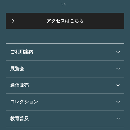
い。
アクセスはこちら
ご利用案内
ご利用案内トップ
展覧会
来館のご案内
展覧会・イベントトップ
通信販売
開催中の展覧会
開館時間・休館日
通信販売トップ
次回の展覧会
コレクション
アクセス
展覧会スケジュール
団体のご利用について
コレクショントップ
教育普及
過去の展覧会
バリアフリー／小さなお子様
フィンセント・ファン・ゴッホ
《ひまわり》