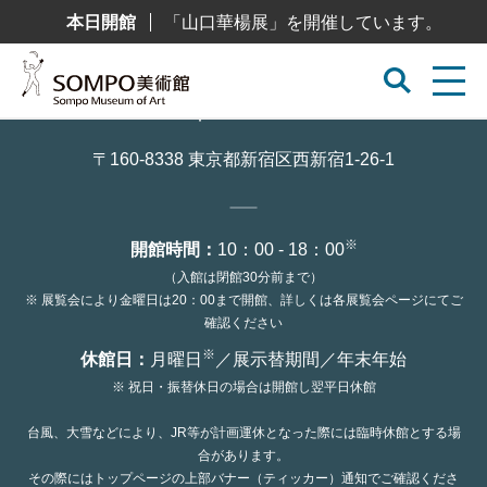
コ
本日開館
「山口華楊展」を開催しています。
ン
テ
ン
ツ
へ
ス
キ
ッ
〒160-8338 東京都新宿区西新宿1-26-1
プ
※
開館時間：
10：00 - 18：00
（入館は閉館30分前まで）
※ 展覧会により金曜日は20：00まで開館、詳しくは各展覧会ページにてご
確認ください
※
休館日：
月曜日
／展示替期間／年末年始
※ 祝日・振替休日の場合は開館し翌平日休館
台風、大雪などにより、JR等が計画運休となった際には臨時休館とする場
合があります。
その際にはトップページの上部バナー（ティッカー）通知でご確認くださ