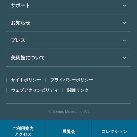
学校行事で見学希望の方
教育普及トップ
東郷青児
サポート
入館に際してのお願い
学校見学について
コレクションハイライト
よくあるご質問
オンラインで美術鑑賞
お知らせ
施設のご案内
お問い合わせ
博物館実習について
お知らせトップ
フロアマップ
東郷⻘児作品著作権申請
プレス
ミュージアムショップ
プレスリリーストップ
美術館について
カフェ
SOMPO美術館について
サイトポリシー
プライバシーポリシー
ごあいさつ
ウェブアクセシビリティ
関連リンク
コンセプト
沿革
© Sompo Museum of Art
財団について
年報・研究紀要
ご利用案内
展覧会
コレクション
FACEアーカイブス
アクセス