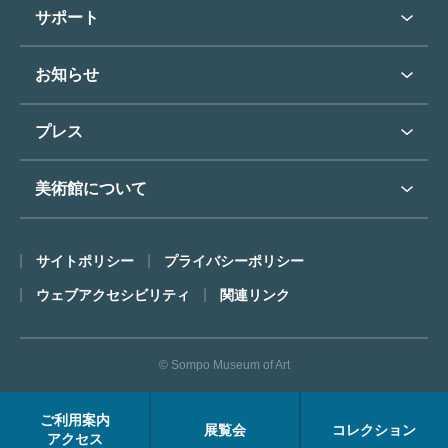
学校行事で見学希望の方
教育普及トップ
東郷青児
サポート
入館に際してのお願い
学校見学について
コレクションハイライト
よくあるご質問
オンラインで美術鑑賞
お知らせ
施設のご案内
お問い合わせ
博物館実習について
お知らせトップ
フロアマップ
東郷⻘児作品著作権申請
プレス
ミュージアムショップ
プレスリリーストップ
美術館について
カフェ
SOMPO美術館について
サイトポリシー
プライバシーポリシー
ごあいさつ
ウェブアクセシビリティ
関連リンク
コンセプト
沿革
© Sompo Museum of Art
財団について
年報・研究紀要
ご利用案内
展覧会
コレクション
FACEアーカイブス
アクセス