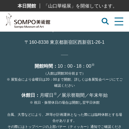
コ
本日開館
「山口華楊展」を開催しています。
ン
テ
ン
ツ
へ
ス
キ
ッ
〒160-8338 東京都新宿区西新宿1-26-1
プ
※
開館時間：
10：00 - 18：00
（入館は閉館30分前まで）
※ 展覧会により金曜日は20：00まで開館、詳しくは各展覧会ページにてご
確認ください
※
休館日：
月曜日
／展示替期間／年末年始
※ 祝日・振替休日の場合は開館し翌平日休館
台風、大雪などにより、JR等が計画運休となった際には臨時休館とする場
合があります。
その際にはトップページの上部バナー（ティッカー）通知でご確認くださ