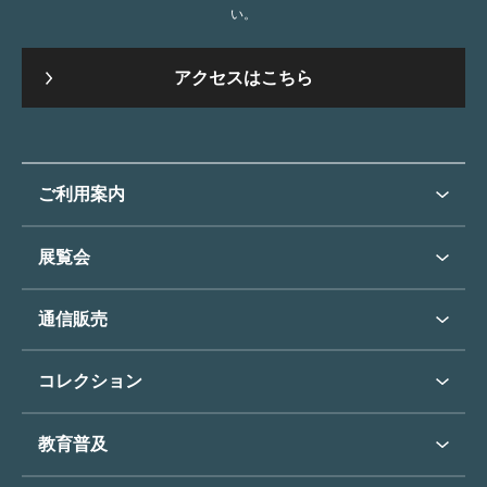
い。
アクセスはこちら
ご利用案内
ご利用案内トップ
展覧会
来館のご案内
展覧会・イベントトップ
通信販売
開催中の展覧会
開館時間・休館日
通信販売トップ
次回の展覧会
コレクション
アクセス
展覧会スケジュール
団体のご利用について
コレクショントップ
教育普及
過去の展覧会
バリアフリー／小さなお子様
フィンセント・ファン・ゴッホ
《ひまわり》