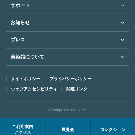
学校行事で見学希望の方
教育普及トップ
東郷青児
サポート
入館に際してのお願い
学校見学について
コレクションハイライト
よくあるご質問
オンラインで美術鑑賞
お知らせ
施設のご案内
お問い合わせ
博物館実習について
お知らせトップ
フロアマップ
東郷⻘児作品著作権申請
プレス
ミュージアムショップ
プレスリリーストップ
美術館について
カフェ
SOMPO美術館について
サイトポリシー
プライバシーポリシー
ごあいさつ
ウェブアクセシビリティ
関連リンク
コンセプト
沿革
© Sompo Museum of Art
財団について
年報・研究紀要
ご利用案内
展覧会
コレクション
FACEアーカイブス
アクセス