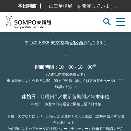
コ
本日開館
「山口華楊展」を開催しています。
ン
テ
ン
ツ
へ
ス
キ
ッ
〒160-8338 東京都新宿区西新宿1-26-1
プ
※
開館時間：
10：00 - 18：00
（入館は閉館30分前まで）
※ 展覧会により金曜日は20：00まで開館、詳しくは各展覧会ページにてご
確認ください
※
休館日：
月曜日
／展示替期間／年末年始
※ 祝日・振替休日の場合は開館し翌平日休館
台風、大雪などにより、JR等が計画運休となった際には臨時休館とする場
合があります。
その際にはトップページの上部バナー（ティッカー）通知でご確認くださ