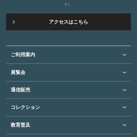
い。
アクセスはこちら
ご利用案内
ご利用案内トップ
展覧会
来館のご案内
展覧会・イベントトップ
通信販売
開催中の展覧会
開館時間・休館日
通信販売トップ
次回の展覧会
コレクション
アクセス
展覧会スケジュール
団体のご利用について
コレクショントップ
教育普及
過去の展覧会
バリアフリー／小さなお子様
フィンセント・ファン・ゴッホ
《ひまわり》