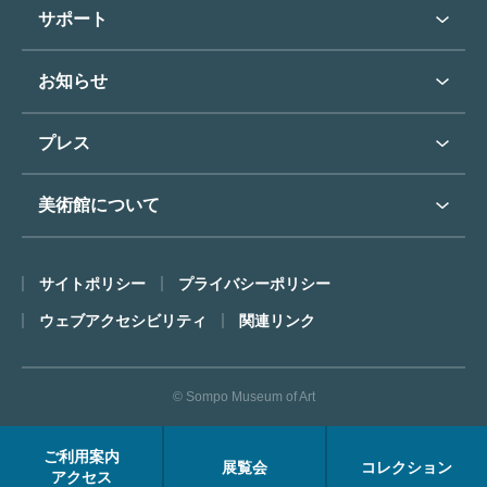
学校行事で見学希望の方
教育普及トップ
東郷青児
サポート
入館に際してのお願い
学校見学について
コレクションハイライト
よくあるご質問
オンラインで美術鑑賞
お知らせ
施設のご案内
お問い合わせ
博物館実習について
お知らせトップ
フロアマップ
東郷⻘児作品著作権申請
プレス
ミュージアムショップ
プレスリリーストップ
美術館について
カフェ
SOMPO美術館について
サイトポリシー
プライバシーポリシー
ごあいさつ
ウェブアクセシビリティ
関連リンク
コンセプト
沿革
© Sompo Museum of Art
財団について
年報・研究紀要
ご利用案内
展覧会
コレクション
FACEアーカイブス
アクセス