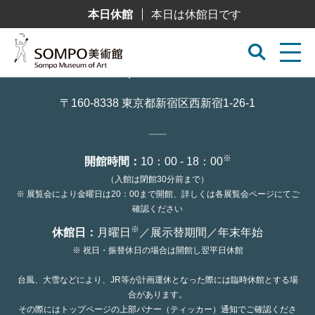
コ
本日休館
本日は休館日です
ン
テ
ン
ツ
へ
ス
キ
ッ
〒160-8338 東京都新宿区西新宿1-26-1
プ
※
開館時間：
10：00 - 18：00
（入館は閉館30分前まで）
※ 展覧会により金曜日は20：00まで開館、詳しくは各展覧会ページにてご
確認ください
※
休館日：
月曜日
／展示替期間／年末年始
※ 祝日・振替休日の場合は開館し翌平日休館
台風、大雪などにより、JR等が計画運休となった際には臨時休館とする場
合があります。
その際にはトップページの上部バナー（ティッカー）通知でご確認くださ