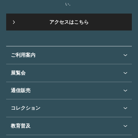
い。
アクセスはこちら
ご利用案内
ご利用案内トップ
展覧会
来館のご案内
展覧会・イベントトップ
通信販売
開催中の展覧会
開館時間・休館日
通信販売トップ
次回の展覧会
コレクション
アクセス
展覧会スケジュール
団体のご利用について
コレクショントップ
教育普及
過去の展覧会
バリアフリー／小さなお子様
フィンセント・ファン・ゴッホ
《ひまわり》