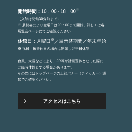
※
開館時間：
10：00 - 18：00
（入館は閉館30分前まで）
※ 展覧会により金曜日は20：00まで開館、詳しくは各
展覧会ページにてご確認ください
※
休館日：
月曜日
／展示替期間／年末年始
※ 祝日・振替休日の場合は開館し翌平日休館
台風、大雪などにより、JR等が計画運休となった際に
は臨時休館とする場合があります。
その際にはトップページの上部バナー（ティッカー）通
知でご確認ください。
アクセスはこちら