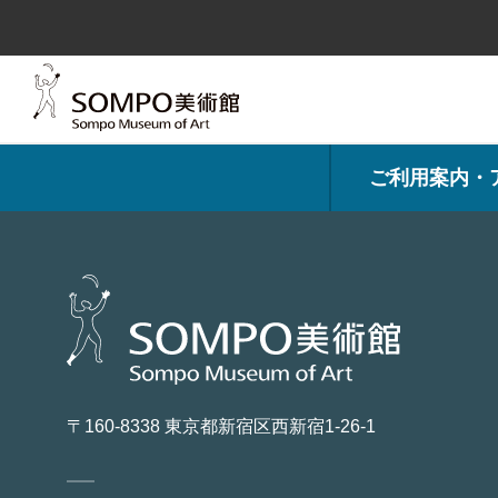
コ
ン
テ
ン
ツ
へ
ス
キ
ッ
プ
ご利用案内・
〒160-8338 東京都新宿区西新宿1-26-1