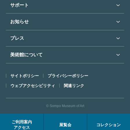
学校行事で見学希望の方
教育普及トップ
東郷青児
サポート
入館に際してのお願い
学校見学について
コレクションハイライト
よくあるご質問
オンラインで美術鑑賞
お知らせ
施設のご案内
お問い合わせ
博物館実習について
お知らせトップ
フロアマップ
東郷⻘児作品著作権申請
プレス
ミュージアムショップ
プレスリリーストップ
美術館について
カフェ
SOMPO美術館について
サイトポリシー
プライバシーポリシー
ごあいさつ
ウェブアクセシビリティ
関連リンク
コンセプト
沿革
© Sompo Museum of Art
財団について
年報・研究紀要
ご利用案内
展覧会
コレクション
FACEアーカイブス
アクセス