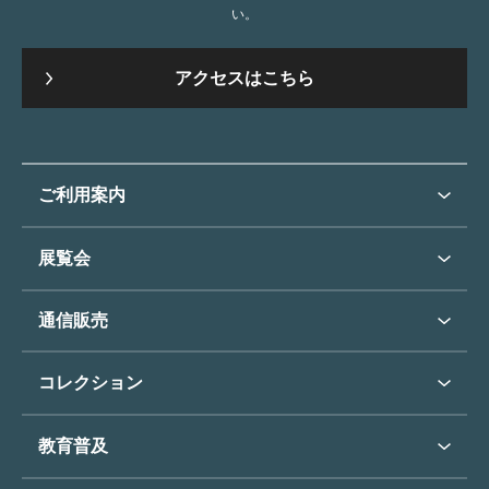
い。
アクセスはこちら
ご利用案内
ご利用案内トップ
展覧会
来館のご案内
展覧会・イベントトップ
通信販売
開催中の展覧会
開館時間・休館日
通信販売トップ
次回の展覧会
コレクション
アクセス
展覧会スケジュール
団体のご利用について
コレクショントップ
教育普及
過去の展覧会
バリアフリー／小さなお子様
フィンセント・ファン・ゴッホ
《ひまわり》