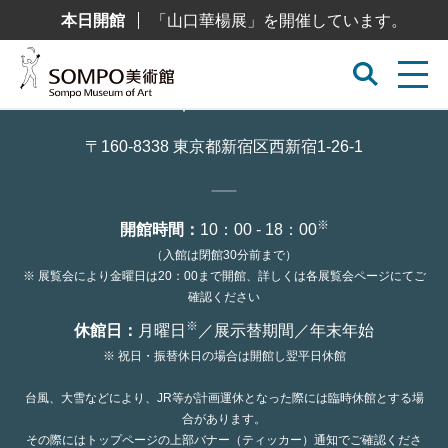
コ
本日開館
「山口華楊展」を開催しています。
ン
テ
ン
ツ
へ
ス
キ
ッ
〒160-8338 東京都新宿区西新宿1-26-1
プ
※
開館時間：
10：00 - 18：00
（入館は閉館30分前まで）
※ 展覧会により金曜日は20：00まで開館、詳しくは各展覧会ページにてご
確認ください
※
休館日：
月曜日
／展示替期間／年末年始
※ 祝日・振替休日の場合は開館し翌平日休館
台風、大雪などにより、JR等が計画運休となった際には臨時休館とする場
合があります。
その際にはトップページの上部バナー（ティッカー）通知でご確認くださ