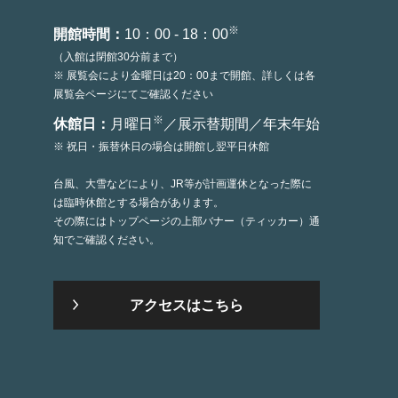
※
開館時間：
10：00 - 18：00
（入館は閉館30分前まで）
※ 展覧会により金曜日は20：00まで開館、詳しくは各
展覧会ページにてご確認ください
※
休館日：
月曜日
／展示替期間／年末年始
※ 祝日・振替休日の場合は開館し翌平日休館
台風、大雪などにより、JR等が計画運休となった際に
は臨時休館とする場合があります。
その際にはトップページの上部バナー（ティッカー）通
知でご確認ください。
アクセスはこちら