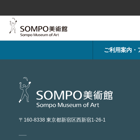
コ
ン
テ
ン
ツ
へ
ス
キ
ッ
プ
ご利用案内・
〒160-8338 東京都新宿区西新宿1-26-1