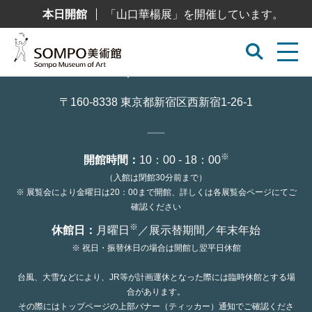
コ
本日開館
「山口華楊展」を開催しています。
ン
テ
ン
ツ
へ
ス
キ
ッ
〒160-8338 東京都新宿区西新宿1-26-1
プ
※
開館時間：
10：00 - 18：00
（入館は閉館30分前まで）
※ 展覧会により金曜日は20：00まで開館、詳しくは各展覧会ページにてご
確認ください
※
休館日：
月曜日
／展示替期間／年末年始
※ 祝日・振替休日の場合は開館し翌平日休館
台風、大雪などにより、JR等が計画運休となった際には臨時休館とする場
合があります。
その際にはトップページの上部バナー（ティッカー）通知でご確認くださ