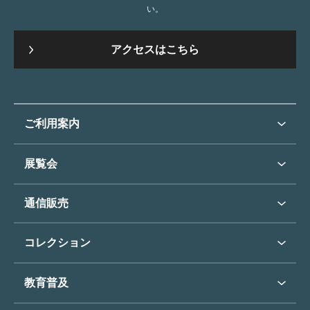
い。
アクセスはこちら
ご利用案内
ご利用案内トップ
展覧会
来館のご案内
展覧会・イベントトップ
通信販売
開催中の展覧会
開館時間・休館日
通信販売トップ
次回の展覧会
コレクション
アクセス
展覧会スケジュール
団体のご利用について
コレクショントップ
教育普及
過去の展覧会
バリアフリー／小さなお子様
フィンセント・ファン・ゴッホ
《ひまわり》