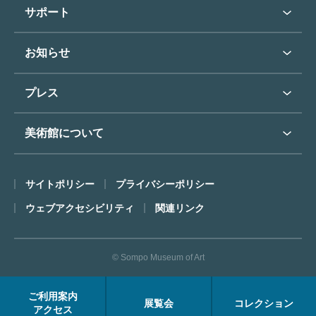
学校行事で見学希望の方
教育普及トップ
東郷青児
サポート
入館に際してのお願い
学校見学について
コレクションハイライト
よくあるご質問
オンラインで美術鑑賞
お知らせ
施設のご案内
お問い合わせ
博物館実習について
お知らせトップ
フロアマップ
東郷⻘児作品著作権申請
プレス
ミュージアムショップ
プレスリリーストップ
美術館について
カフェ
SOMPO美術館について
サイトポリシー
プライバシーポリシー
ごあいさつ
ウェブアクセシビリティ
関連リンク
コンセプト
沿革
© Sompo Museum of Art
財団について
年報・研究紀要
ご利用案内
展覧会
コレクション
FACEアーカイブス
アクセス