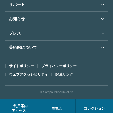
学校行事で見学希望の方
教育普及トップ
東郷青児
サポート
入館に際してのお願い
学校見学について
コレクションハイライト
よくあるご質問
オンラインで美術鑑賞
お知らせ
施設のご案内
お問い合わせ
博物館実習について
お知らせトップ
フロアマップ
東郷⻘児作品著作権申請
プレス
ミュージアムショップ
プレスリリーストップ
美術館について
カフェ
SOMPO美術館について
サイトポリシー
プライバシーポリシー
ごあいさつ
ウェブアクセシビリティ
関連リンク
コンセプト
沿革
© Sompo Museum of Art
財団について
年報・研究紀要
ご利用案内
展覧会
コレクション
FACEアーカイブス
アクセス