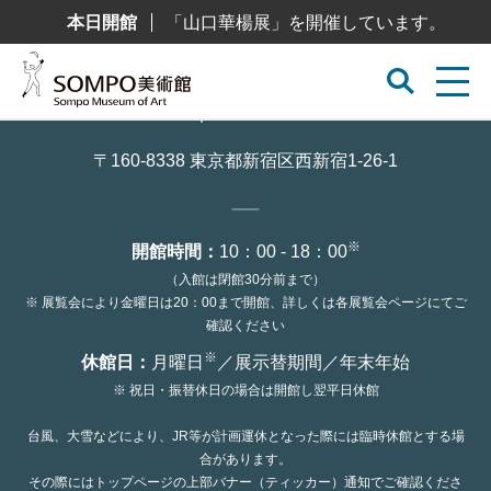
コ
本日開館
「山口華楊展」を開催しています。
ン
テ
ン
ツ
へ
ス
キ
ッ
〒160-8338 東京都新宿区西新宿1-26-1
プ
※
開館時間：
10：00 - 18：00
（入館は閉館30分前まで）
※ 展覧会により金曜日は20：00まで開館、詳しくは各展覧会ページにてご
確認ください
※
休館日：
月曜日
／展示替期間／年末年始
※ 祝日・振替休日の場合は開館し翌平日休館
台風、大雪などにより、JR等が計画運休となった際には臨時休館とする場
合があります。
その際にはトップページの上部バナー（ティッカー）通知でご確認くださ