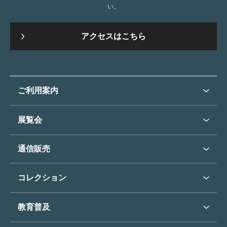
い。
アクセスはこちら
ご利用案内
ご利用案内トップ
展覧会
来館のご案内
展覧会・イベントトップ
通信販売
開催中の展覧会
開館時間・休館日
通信販売トップ
次回の展覧会
コレクション
アクセス
展覧会スケジュール
団体のご利用について
コレクショントップ
教育普及
過去の展覧会
バリアフリー／小さなお子様
フィンセント・ファン・ゴッホ
《ひまわり》