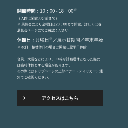
※
開館時間：
10：00 - 18：00
（入館は閉館30分前まで）
※ 展覧会により金曜日は20：00まで開館、詳しくは各
展覧会ページにてご確認ください
※
休館日：
月曜日
／展示替期間／年末年始
※ 祝日・振替休日の場合は開館し翌平日休館
台風、大雪などにより、JR等が計画運休となった際に
は臨時休館とする場合があります。
その際にはトップページの上部バナー（ティッカー）通
知でご確認ください。
アクセスはこちら