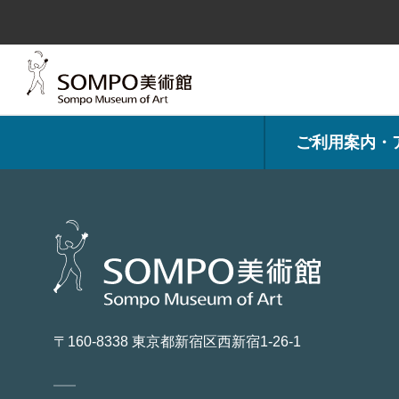
コ
ン
テ
ン
ツ
へ
ス
キ
ッ
プ
ご利用案内・
〒160-8338 東京都新宿区西新宿1-26-1