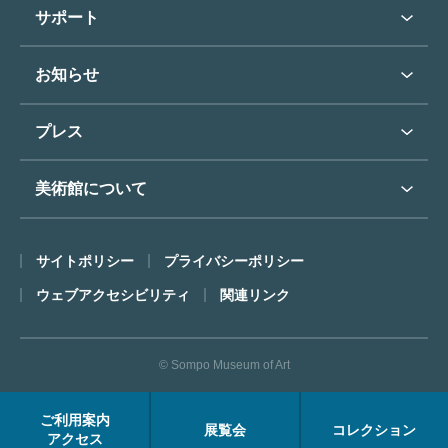
学校行事で見学希望の方
教育普及トップ
東郷青児
サポート
入館に際してのお願い
学校見学について
コレクションハイライト
よくあるご質問
オンラインで美術鑑賞
お知らせ
施設のご案内
お問い合わせ
博物館実習について
お知らせトップ
フロアマップ
東郷⻘児作品著作権申請
プレス
ミュージアムショップ
プレスリリーストップ
美術館について
カフェ
SOMPO美術館について
サイトポリシー
プライバシーポリシー
ごあいさつ
ウェブアクセシビリティ
関連リンク
コンセプト
沿革
© Sompo Museum of Art
財団について
年報・研究紀要
ご利用案内
展覧会
コレクション
FACEアーカイブス
アクセス