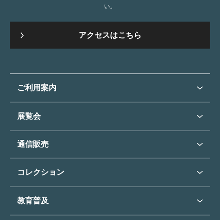
い。
アクセスはこちら
ご利用案内
ご利用案内トップ
展覧会
来館のご案内
展覧会・イベントトップ
通信販売
開催中の展覧会
開館時間・休館日
通信販売トップ
次回の展覧会
コレクション
アクセス
展覧会スケジュール
団体のご利用について
コレクショントップ
教育普及
過去の展覧会
バリアフリー／小さなお子様
フィンセント・ファン・ゴッホ
《ひまわり》