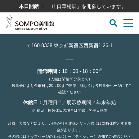
コ
本日開館
「山口華楊展」を開催しています。
ン
テ
ン
ツ
へ
ス
キ
ッ
〒160-8338 東京都新宿区西新宿1-26-1
プ
※
開館時間：
10：00 - 18：00
（入館は閉館30分前まで）
※ 展覧会により金曜日は20：00まで開館、詳しくは各展覧会ページにてご
確認ください
※
休館日：
月曜日
／展示替期間／年末年始
※ 祝日・振替休日の場合は開館し翌平日休館
台風、大雪などにより、JR等が計画運休となった際には臨時休館とする場
合があります。
その際にはトップページの上部バナー（ティッカー）通知でご確認くださ