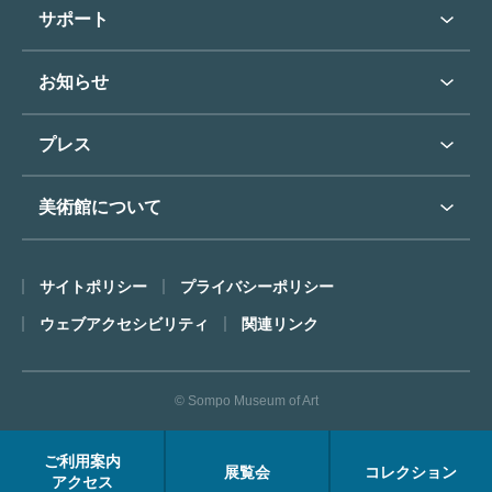
学校行事で見学希望の方
教育普及トップ
東郷青児
サポート
入館に際してのお願い
学校見学について
コレクションハイライト
よくあるご質問
オンラインで美術鑑賞
お知らせ
施設のご案内
お問い合わせ
博物館実習について
お知らせトップ
フロアマップ
東郷⻘児作品著作権申請
プレス
ミュージアムショップ
プレスリリーストップ
美術館について
カフェ
SOMPO美術館について
サイトポリシー
プライバシーポリシー
ごあいさつ
ウェブアクセシビリティ
関連リンク
コンセプト
沿革
© Sompo Museum of Art
財団について
年報・研究紀要
ご利用案内
展覧会
コレクション
FACEアーカイブス
アクセス