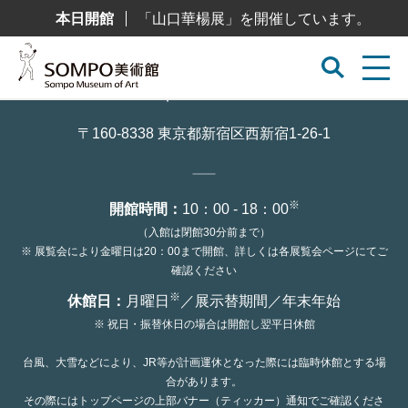
コ
本日開館
「山口華楊展」を開催しています。
ン
テ
ン
ツ
へ
ス
キ
ッ
〒160-8338 東京都新宿区西新宿1-26-1
プ
※
開館時間：
10：00 - 18：00
（入館は閉館30分前まで）
※ 展覧会により金曜日は20：00まで開館、詳しくは各展覧会ページにてご
確認ください
※
休館日：
月曜日
／展示替期間／年末年始
※ 祝日・振替休日の場合は開館し翌平日休館
台風、大雪などにより、JR等が計画運休となった際には臨時休館とする場
合があります。
その際にはトップページの上部バナー（ティッカー）通知でご確認くださ