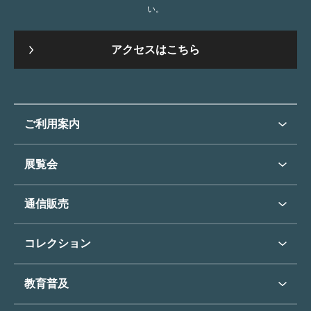
い。
アクセスはこちら
ご利用案内
ご利用案内トップ
展覧会
来館のご案内
展覧会・イベントトップ
通信販売
開催中の展覧会
開館時間・休館日
通信販売トップ
次回の展覧会
コレクション
アクセス
展覧会スケジュール
団体のご利用について
コレクショントップ
教育普及
過去の展覧会
バリアフリー／小さなお子様
フィンセント・ファン・ゴッホ
《ひまわり》