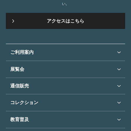
い。
アクセスはこちら
ご利用案内
ご利用案内トップ
展覧会
来館のご案内
展覧会・イベントトップ
通信販売
開催中の展覧会
開館時間・休館日
通信販売トップ
次回の展覧会
コレクション
アクセス
展覧会スケジュール
団体のご利用について
コレクショントップ
教育普及
過去の展覧会
バリアフリー／小さなお子様
フィンセント・ファン・ゴッホ
《ひまわり》