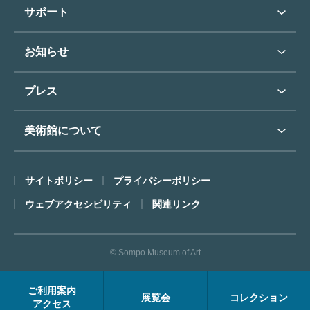
学校行事で見学希望の方
教育普及トップ
東郷青児
サポート
入館に際してのお願い
学校見学について
コレクションハイライト
よくあるご質問
オンラインで美術鑑賞
お知らせ
施設のご案内
お問い合わせ
博物館実習について
お知らせトップ
フロアマップ
東郷⻘児作品著作権申請
プレス
ミュージアムショップ
プレスリリーストップ
美術館について
カフェ
SOMPO美術館について
サイトポリシー
プライバシーポリシー
ごあいさつ
ウェブアクセシビリティ
関連リンク
コンセプト
沿革
© Sompo Museum of Art
財団について
年報・研究紀要
ご利用案内
展覧会
コレクション
FACEアーカイブス
アクセス