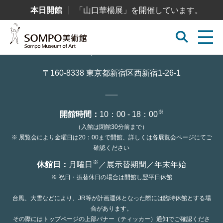
コ
本日開館
「山口華楊展」を開催しています。
ン
テ
ン
ツ
へ
ス
キ
ッ
〒160-8338 東京都新宿区西新宿1-26-1
プ
※
開館時間：
10：00 - 18：00
（入館は閉館30分前まで）
※ 展覧会により金曜日は20：00まで開館、詳しくは各展覧会ページにてご
確認ください
※
休館日：
月曜日
／展示替期間／年末年始
※ 祝日・振替休日の場合は開館し翌平日休館
台風、大雪などにより、JR等が計画運休となった際には臨時休館とする場
合があります。
その際にはトップページの上部バナー（ティッカー）通知でご確認くださ